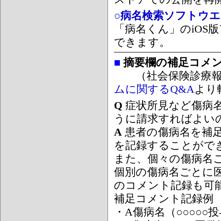
○病名検索ソフトウエア
「病名くん」のiOS版
できます。
■
摘要欄の補足コメ
（社会保険診療報
ムに関するQ&A
より
Q
症状所見など傷病
うに請求すればよい
A
患者の傷病名を補
を記録することがで
また、個々の傷病名
個別の傷病名ごとに
のコメント記録も可
補足コメント記録例
・A傷病名（○○○○○