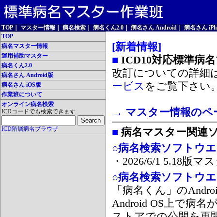
TOP
｜
マスター情報
｜
病名検索
｜
病名くん2.0
｜
病名さん Android
｜
病名さん iPh
TOP
[新着情報]
病名マスター情報
運用補助マスター
■
ICD10対応標準病
病名くん2.0
改訂についての詳細
病名さん Android版
ービス
をご覧下さい
病名さん iOS版
作業班について
オンライン病名検索
→ マスター情報のペ
ICDコードでも検索できます
ICD階層病名ブラウザ
■
病名マスター関連
○病名検索ソフトウエア
・2026/6/1 5.1
○病名検索ソフトウエア 
「病名くん」のAnd
Android OS上で
ストアでの公開を再開しま