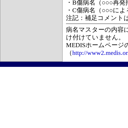
・B傷病名（○○○再
・C傷病名（○○○に
注記：補足コメント
病名マスターの内容
け付けていません。
MEDISホームペー
（
http://www2.medis.or