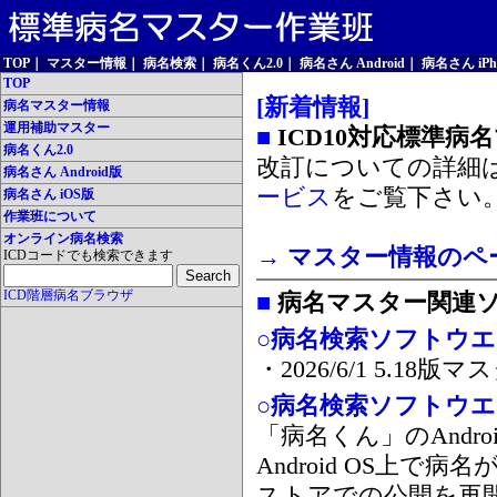
TOP
｜
マスター情報
｜
病名検索
｜
病名くん2.0
｜
病名さん Android
｜
病名さん iPh
TOP
[新着情報]
病名マスター情報
運用補助マスター
■
ICD10対応標準病
病名くん2.0
改訂についての詳細
病名さん Android版
ービス
をご覧下さい
病名さん iOS版
作業班について
オンライン病名検索
→ マスター情報のペ
ICDコードでも検索できます
ICD階層病名ブラウザ
■
病名マスター関連
○病名検索ソフトウエア
・2026/6/1 5.1
○病名検索ソフトウエア 
「病名くん」のAnd
Android OS上で
ストアでの公開を再開しま