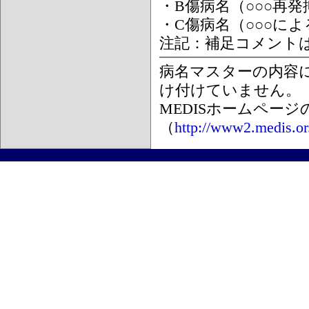
・B傷病名（○○○再
・C傷病名（○○○に
注記：補足コメント
病名マスターの内容
け付けていません。
MEDISホームペー
（
http://www2.medis.or