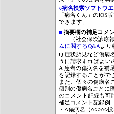
○病名検索ソフトウエア
「病名くん」のiOS版
できます。
■
摘要欄の補足コメ
（社会保険診療報
ムに関するQ&A
より
Q
症状所見など傷病
うに請求すればよい
A
患者の傷病名を補
を記録することがで
また、個々の傷病名
個別の傷病名ごとに
のコメント記録も可
補足コメント記録例
・A傷病名（○○○○○