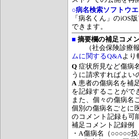
○病名検索ソフトウエア
「病名くん」のiOS版
できます。
■
摘要欄の補足コメ
（社会保険診療報
ムに関するQ&A
より
Q
症状所見など傷病
うに請求すればよい
A
患者の傷病名を補
を記録することがで
また、個々の傷病名
個別の傷病名ごとに
のコメント記録も可
補足コメント記録例
・A傷病名（○○○○○