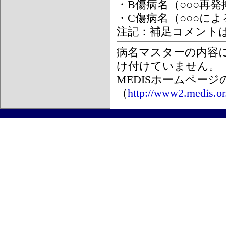
・B傷病名（○○○再
・C傷病名（○○○に
注記：補足コメント
病名マスターの内容
け付けていません。
MEDISホームペー
（
http://www2.medis.or