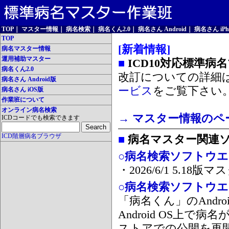
TOP
｜
マスター情報
｜
病名検索
｜
病名くん2.0
｜
病名さん Android
｜
病名さん iPh
TOP
[新着情報]
病名マスター情報
運用補助マスター
■
ICD10対応標準病
病名くん2.0
改訂についての詳細
病名さん Android版
ービス
をご覧下さい
病名さん iOS版
作業班について
オンライン病名検索
→ マスター情報のペ
ICDコードでも検索できます
ICD階層病名ブラウザ
■
病名マスター関連
○病名検索ソフトウエア
・2026/6/1 5.1
○病名検索ソフトウエア 
「病名くん」のAnd
Android OS上で
ストアでの公開を再開しま