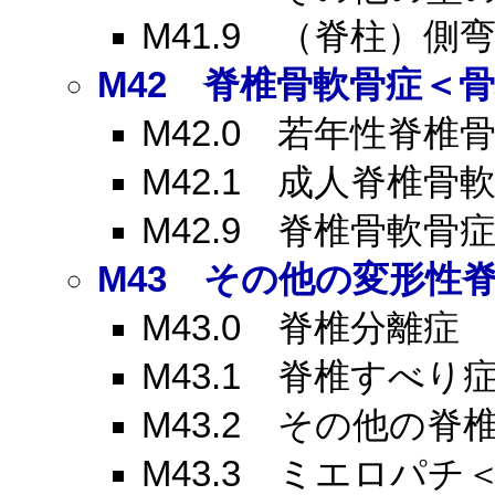
M41.9
（脊柱）側弯
M42
脊椎骨軟骨症＜骨
M42.0
若年性脊椎骨
M42.1
成人脊椎骨軟
M42.9
脊椎骨軟骨症
M43
その他の変形性脊
M43.0
脊椎分離症
M43.1
脊椎すべり
M43.2
その他の脊椎
M43.3
ミエロパチ＜