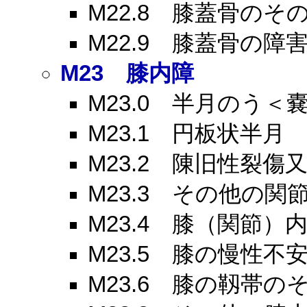
M22.8
膝蓋骨のその
M22.9
膝蓋骨の障害
M23
膝内障
M23.0
半月のう＜嚢
M23.1
円板状半月
M23.2
陳旧性裂傷又
M23.3
その他の関節
M23.4
膝（関節）内
M23.5
膝の慢性不安
M23.6
膝の靱帯のそ