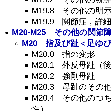
M19.8
その他の明示
M19.9
関節症，詳細
M20-M25
その他の関節障
M20
指及び趾＜足ゆび
M20.0
指の変形
M20.1
外反母趾（後
M20.2
強剛母趾
M20.3
母趾のその他
M20.4
その他のつち
性）