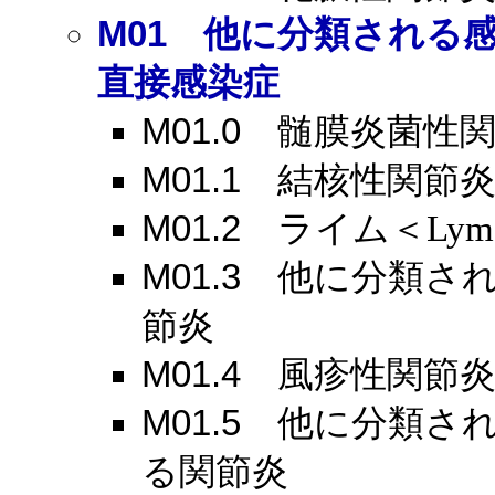
M01
他に分類される感
直接感染症
M01.0
髄膜炎菌性関
M01.1
結核性関節
M01.2
ライム＜Lym
M01.3
他に分類され
節炎
M01.4
風疹性関節
M01.5
他に分類され
る関節炎