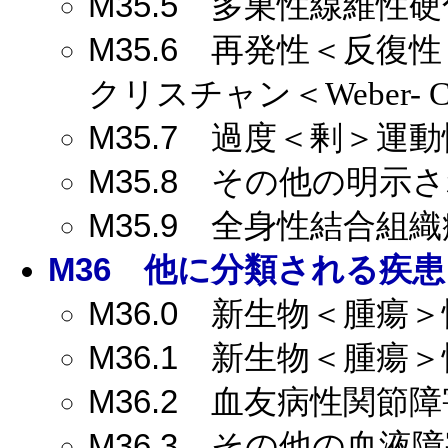
M35.5
多巣性線維性硬
M35.6
再発性＜反復性
クリスチャン＜Weber- Ch
M35.7
過度＜剰＞運動
M35.8
その他の明示さ
M35.9
全身性結合組織
M36
他に分類される疾患
M36.0
新生物＜腫瘍＞
M36.1
新生物＜腫瘍＞
M36.2
血友病性関節障
M36.3
その他の血液障