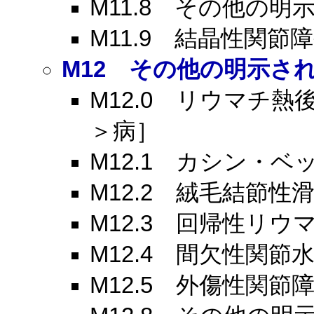
M11.8
その他の明示
M11.9
結晶性関節障
M12
その他の明示され
M12.0
リウマチ熱後慢
＞病］
M12.1
カシン・ベック＜K
M12.2
絨毛結節性滑
M12.3
回帰性リウマ
M12.4
間欠性関節水
M12.5
外傷性関節障