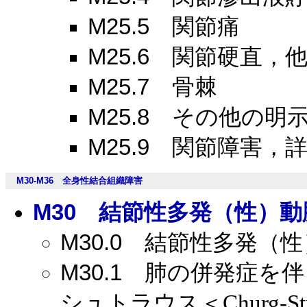
M25.5
関節痛
M25.6
関節硬直，他
M25.7
骨棘
M25.8
その他の明示
M25.9
関節障害，詳
M30-M36
全身性結合組織障害
M30
結節性多発（性）動
M30.0
結節性多発（性
M30.1
肺の併発症を伴
シュトラウス＜Churg‐St