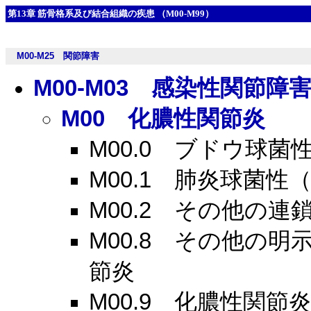
第13章 筋骨格系及び結合組織の疾患 （M00-M99）
M00-M25
関節障害
M00-M03
感染性関節障
M00
化膿性関節炎
M00.0
ブドウ球菌性
M00.1
肺炎球菌性（
M00.2
その他の連鎖
M00.8
その他の明示
節炎
M00.9
化膿性関節炎