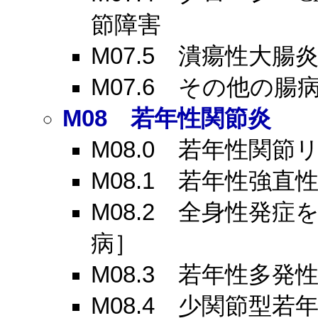
節障害
M07.5
潰瘍性大腸炎
M07.6
その他の腸病
M08
若年性関節炎
M08.0
若年性関節リ
M08.1
若年性強直性
M08.2
全身性発症を伴
病］
M08.3
若年性多発性
M08.4
少関節型若年