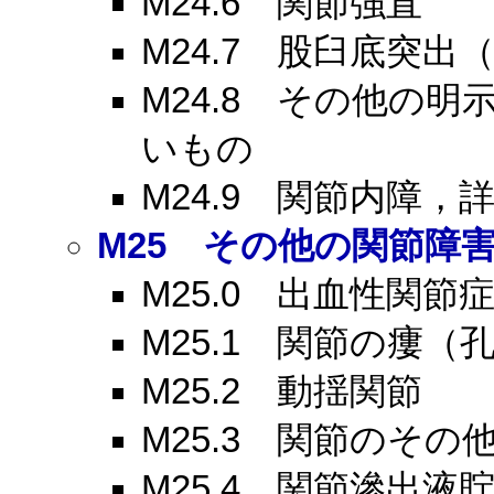
M24.6
関節強直
M24.7
股臼底突出（
M24.8
その他の明示
いもの
M24.9
関節内障，詳
M25
その他の関節障害
M25.0
出血性関節
M25.1
関節の瘻（孔
M25.2
動揺関節
M25.3
関節のその他
M25.4
関節滲出液貯