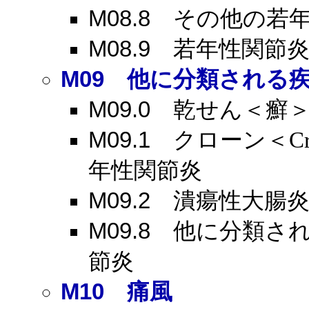
M08.8
その他の若年
M08.9
若年性関節炎
M09
他に分類される疾
M09.0
乾せん＜癬＞
M09.1
クローン＜Cr
年性関節炎
M09.2
潰瘍性大腸炎
M09.8
他に分類され
節炎
M10
痛風