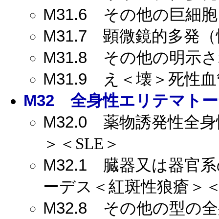
M31.6
その他の巨細胞
M31.7
顕微鏡的多発（
M31.8
その他の明示さ
M31.9
え＜壊＞死性血
M32
全身性エリテマトーデ
M32.0
薬物誘発性全身
＞＜SLE＞
M32.1
臓器又は器官系
ーデス＜紅斑性狼瘡＞＜
M32.8
その他の型の全