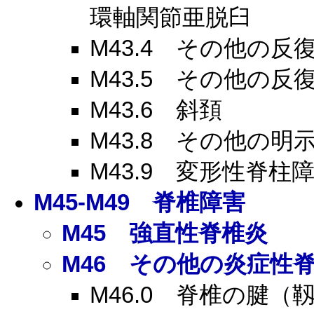
環軸関節亜脱臼
M43.4
その他の反復
M43.5
その他の反復
M43.6
斜頚
M43.8
その他の明示
M43.9
変形性脊柱障
M45-M49
脊椎障害
M45
強直性脊椎炎
M46
その他の炎症性脊
M46.0
脊椎の腱（靱