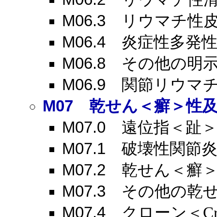
M06.3
リウマチ性皮
M06.4
炎症性多発性
M06.8
その他の明示
M06.9
関節リウマチ
M07
乾せん＜癬＞性及
M07.0
遠位指＜趾＞
M07.1
破壊性関節
M07.2
乾せん＜癬＞
M07.3
その他の乾せ
M07.4
クローン＜Cr