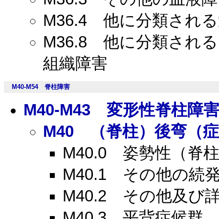
M36.4
他に分類される
M36.8
他に分類される
組織障害
M40-M54
脊柱障害
M40-M43
変形性脊柱障
M40
（脊柱）後弯（症
M40.0
姿勢性（脊柱
M40.1
その他の続発
M40.2
その他及び詳
M40.3
平背症候群