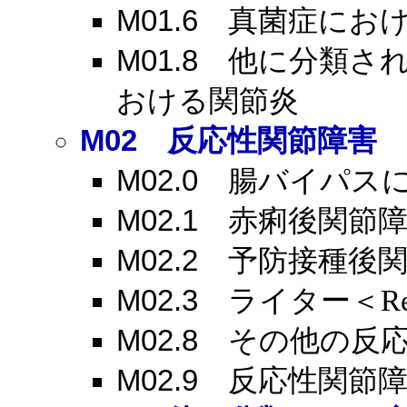
M01.6
真菌症におけ
M01.8
他に分類され
おける関節炎
M02
反応性関節障害
M02.0
腸バイパスに
M02.1
赤痢後関節障
M02.2
予防接種後関
M02.3
ライター＜Rei
M02.8
その他の反応
M02.9
反応性関節障