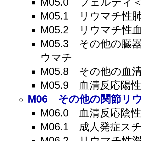
M05.0
フェルティ＜F
M05.1
リウマチ性肺
M05.2
リウマチ性血
M05.3
その他の臓器
ウマチ
M05.8
その他の血清
M05.9
血清反応陽性
M06
その他の関節リウ
M06.0
血清反応陰性
M06.1
成人発症スチル＜
M06.2
リウマチ性滑