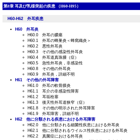
第8章 耳及び乳様突起の疾患 （H60-H95）
H60-H62
外耳疾患
H60
外耳炎
H60.0
外耳の膿瘍
H60.1
外耳の蜂巣炎＜蜂窩織炎＞
H60.2
悪性外耳炎
H60.3
その他の感染性外耳炎
H60.4
外耳道真珠腫（症）
H60.5
急性外耳炎，非感染性
H60.8
その他の外耳炎
H60.9
外耳炎，詳細不明
H61
その他の外耳障害
H61.0
外耳の軟骨膜炎
H61.1
耳介の非感染性障害
H61.2
耳垢栓塞
H61.3
後天性外耳道狭窄（症）
H61.8
その他の明示された外耳障害
H61.9
外耳障害，詳細不明
H62
他に分類される疾患における外耳障害
H62.0
他に分類される細菌性疾患における外耳炎
H62.1
他に分類されるウイルス性疾患における外耳炎
H62.2
真菌症における外耳炎