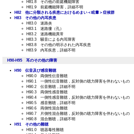
H81.8
その他の前庭機能障害
H81.9
前庭機能障害，詳細不明
H82
他に分類される疾患におけるめまい＜眩暈＞症候群
H83
その他の内耳疾患
H83.0
迷路炎
H83.1
迷路瘻（孔）
H83.2
迷路機能異常
H83.3
騒音による内耳障害
H83.8
その他の明示された内耳疾患
H83.9
内耳疾患，詳細不明
H90-H95
耳のその他の障害
H90
伝音及び感音難聴
H90.0
両側性伝音難聴
H90.1
一側性伝音難聴，反対側の聴力障害を伴わないもの
H90.2
伝音難聴，詳細不明
H90.3
両側性感音難聴
H90.4
一側性感音難聴，反対側の聴力障害を伴わないもの
H90.5
感音難聴，詳細不明
H90.6
両側性混合難聴
H90.7
片側性混合難聴，反対側の聴力障害を伴わないもの
H90.8
混合難聴，詳細不明
H91
その他の難聴
H91.0
聴器毒性難聴