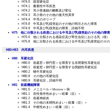
H74.0
鼓室硬化症
H74.1
癒着性中耳疾患
H74.2
耳小骨連鎖の離断及び変位
H74.3
耳小骨のその他の後天性異常
H74.4
中耳のポリープ
H74.8
中耳及び乳様突起のその他の明示された障害
H74.9
中耳及び乳様突起の障害，詳細不明
H75
他に分類される疾患における中耳及び乳様突起のその他の障害
H75.0
他に分類される感染症及び寄生虫症における乳（様）
H75.8
他に分類される疾患における中耳及び乳様突起のその
H80-H83
内耳疾患
H80
耳硬化症
H80.0
前庭窓＜卵円窓＞を障害する非閉塞性耳硬化症
H80.1
前庭窓＜卵円窓＞を障害する閉鎖性耳硬化症
H80.2
蝸牛耳硬化症
H80.8
その他の耳硬化症
H80.9
耳硬化症，詳細不明
H81
前庭機能障害
H81.0
メニエール＜Meniere＞病
H81.1
良性発作性めまい＜眩暈（症）＞
H81.2
前庭神経炎
H81.3
その他の末梢性めまい＜眩暈（症）＞
H81.4
中枢性めまい＜眩暈（症）＞