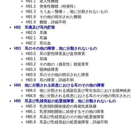
H91.1
老人性難聴
H91.2
突発性難聴（特発性）
H91.3
ろうあ＜聾唖＞，他に分類されないもの
H91.8
その他の明示された難聴
H91.9
難聴，詳細不明
H92
耳痛及び耳内貯留
H92.0
耳痛
H92.1
耳漏
H92.2
耳出血
H93
耳のその他の障害，他に分類されないもの
H93.0
耳の変性障害及び血管障害
H93.1
耳鳴
H93.2
その他の（感音性）聴覚異常
H93.3
聴神経障害
H93.8
耳のその他の明示された障害
H93.9
耳の障害，詳細不明
H94
他に分類される疾患における耳のその他の障害
H94.0
他に分類される感染症及び寄生虫症における聴神経炎
H94.8
他に分類される疾患における耳のその他の明示された
H95
耳及び乳様突起の処置後障害，他に分類されないもの
H95.0
乳突洞削開術後腔の再発性真珠腫
H95.1
乳突洞削開術に続発するその他の障害
H95.8
耳及び乳様突起のその他の処置後障害
H95.9
耳及び乳様突起の処置後障害，詳細不明