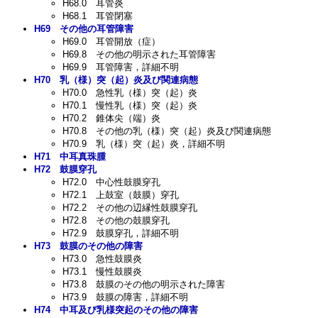
H68.0
耳管炎
H68.1
耳管閉塞
H69
その他の耳管障害
H69.0
耳管開放（症）
H69.8
その他の明示された耳管障害
H69.9
耳管障害，詳細不明
H70
乳（様）突（起）炎及び関連病態
H70.0
急性乳（様）突（起）炎
H70.1
慢性乳（様）突（起）炎
H70.2
錐体尖（端）炎
H70.8
その他の乳（様）突（起）炎及び関連病態
H70.9
乳（様）突（起）炎，詳細不明
H71
中耳真珠腫
H72
鼓膜穿孔
H72.0
中心性鼓膜穿孔
H72.1
上鼓室（鼓膜）穿孔
H72.2
その他の辺縁性鼓膜穿孔
H72.8
その他の鼓膜穿孔
H72.9
鼓膜穿孔，詳細不明
H73
鼓膜のその他の障害
H73.0
急性鼓膜炎
H73.1
慢性鼓膜炎
H73.8
鼓膜のその他の明示された障害
H73.9
鼓膜の障害，詳細不明
H74
中耳及び乳様突起のその他の障害