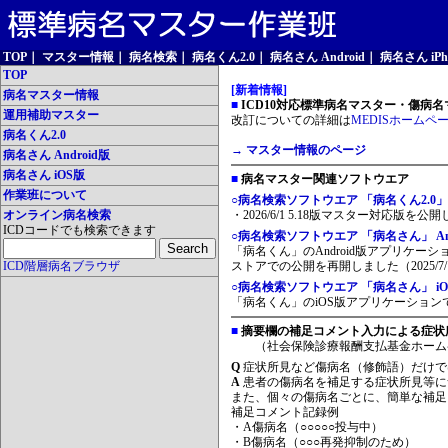
TOP
｜
マスター情報
｜
病名検索
｜
病名くん2.0
｜
病名さん Android
｜
病名さん iPh
TOP
[新着情報]
病名マスター情報
■
ICD10対応標準病名マスター・傷病名マ
運用補助マスター
改訂についての詳細は
MEDISホームペ
病名くん2.0
→ マスター情報のページ
病名さん Android版
病名さん iOS版
■
病名マスター関連ソフトウエア
作業班について
○病名検索ソフトウエア 「病名くん2.0」
オンライン病名検索
・2026/6/1 5.18版マスター対応版を公
ICDコードでも検索できます
○病名検索ソフトウエア 「病名さん」 And
「病名くん」のAndroid版アプリケーシ
ICD階層病名ブラウザ
ストアでの公開を再開しました（2025/7/
○病名検索ソフトウエア 「病名さん」 iO
「病名くん」のiOS版アプリケーションです
■
摘要欄の補足コメント入力による症状
（社会保険診療報酬支払基金ホーム
Q
症状所見など傷病名（修飾語）だけで
A
患者の傷病名を補足する症状所見等に
また、個々の傷病名ごとに、簡単な補足
補足コメント記録例
・A傷病名（○○○○○投与中）
・B傷病名（○○○再発抑制のため）