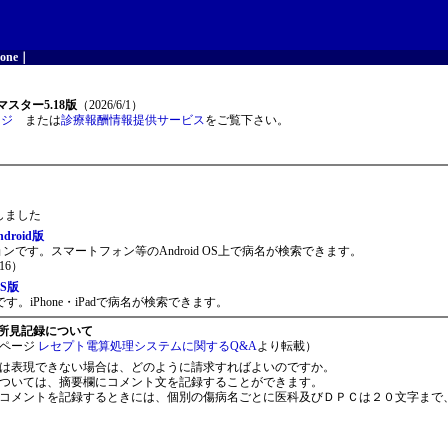
one
｜
スター5.18版
（2026/6/1）
ージ
または
診療報酬情報提供サービス
をご覧下さい。
開しました
roid版
ョンです。スマートフォン等のAndroid OS上で病名が検索できます。
16）
S版
。iPhone・iPadで病名が検索できます。
所見記録について
ページ
レセプト電算処理システムに関するQ&A
より転載）
は表現できない場合は、どのように請求すればよいのですか。
ついては、摘要欄にコメント文を記録することができます。
コメントを記録するときには、個別の傷病名ごとに医科及びＤＰＣは２０文字まで