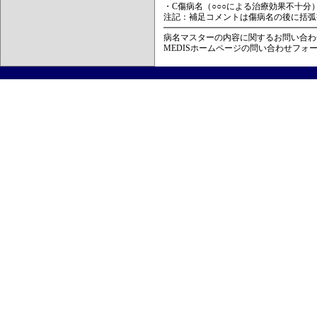
・C傷病名（○○○による治療効果不十分
注記：補足コメントは傷病名の後に括弧
病名マスターの内容に関するお問い合わ
MEDISホームページの問い合わせフォ