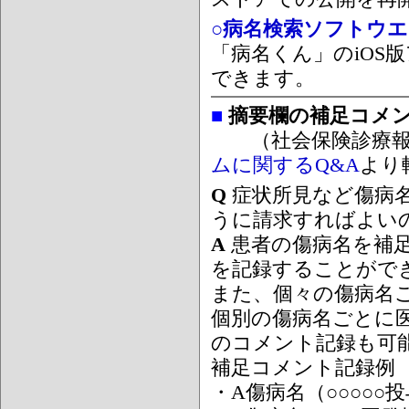
○病名検索ソフトウエア
「病名くん」のiOS版
できます。
■
摘要欄の補足コメ
（社会保険診療報
ムに関するQ&A
より
Q
症状所見など傷病
うに請求すればよい
A
患者の傷病名を補
を記録することがで
また、個々の傷病名
個別の傷病名ごとに
のコメント記録も可
補足コメント記録例
・A傷病名（○○○○○