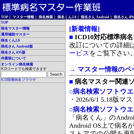
TOP
｜
マスター情報
｜
病名検索
｜
病名くん2.0
｜
病名さん Android
｜
病名さん iPh
TOP
[新着情報]
病名マスター情報
運用補助マスター
■
ICD10対応標準病
病名くん2.0
改訂についての詳細
病名さん Android版
ービス
をご覧下さい
病名さん iOS版
作業班について
オンライン病名検索
→ マスター情報のペ
ICDコードでも検索できます
ICD階層病名ブラウザ
■
病名マスター関連
○病名検索ソフトウエア
・2026/6/1 5.1
○病名検索ソフトウエア 
「病名くん」のAnd
Android OS上で
ストアでの公開を再開しま