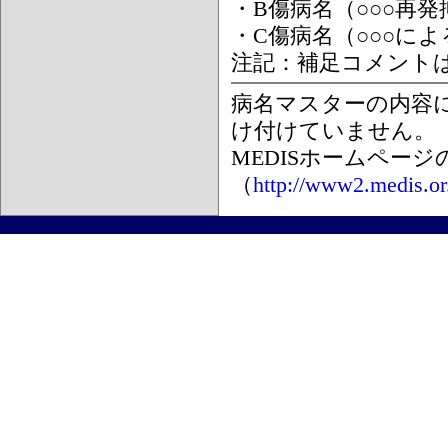
・B傷病名（○○○再
・C傷病名（○○○に
注記：補足コメント
病名マスターの内容
け付けていません。
MEDISホームペー
（
http://www2.medis.or