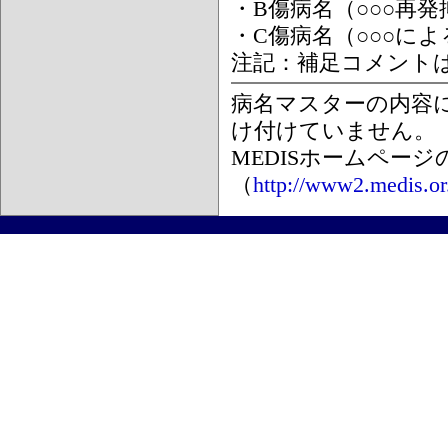
・B傷病名（○○○再
・C傷病名（○○○に
注記：補足コメント
病名マスターの内容
け付けていません。
MEDISホームペー
（
http://www2.medis.or