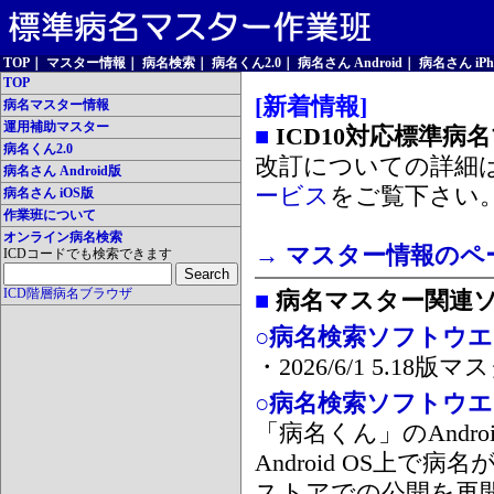
TOP
｜
マスター情報
｜
病名検索
｜
病名くん2.0
｜
病名さん Android
｜
病名さん iPh
TOP
[新着情報]
病名マスター情報
運用補助マスター
■
ICD10対応標準病
病名くん2.0
改訂についての詳細
病名さん Android版
ービス
をご覧下さい
病名さん iOS版
作業班について
オンライン病名検索
→ マスター情報のペ
ICDコードでも検索できます
ICD階層病名ブラウザ
■
病名マスター関連
○病名検索ソフトウエア
・2026/6/1 5.1
○病名検索ソフトウエア 
「病名くん」のAnd
Android OS上で
ストアでの公開を再開しま