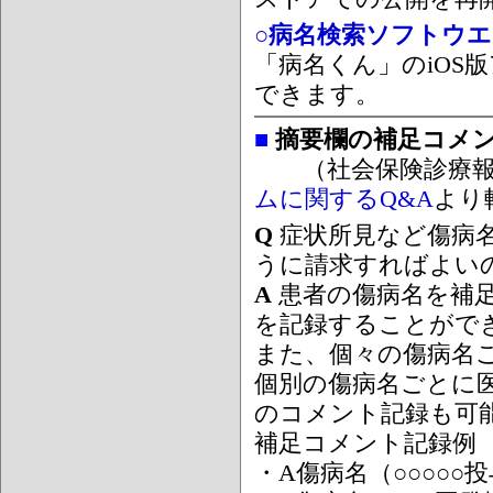
○病名検索ソフトウエア
「病名くん」のiOS版
できます。
■
摘要欄の補足コメ
（社会保険診療報
ムに関するQ&A
より
Q
症状所見など傷病
うに請求すればよい
A
患者の傷病名を補
を記録することがで
また、個々の傷病名
個別の傷病名ごとに
のコメント記録も可
補足コメント記録例
・A傷病名（○○○○○