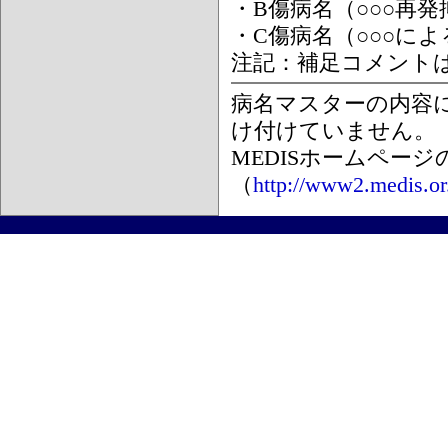
・B傷病名（○○○再
・C傷病名（○○○に
注記：補足コメント
病名マスターの内容
け付けていません。
MEDISホームペー
（
http://www2.medis.or