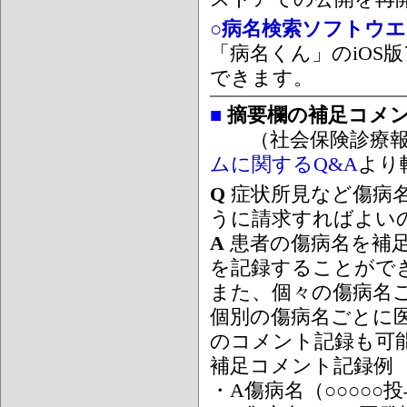
○病名検索ソフトウエア
「病名くん」のiOS版
できます。
■
摘要欄の補足コメ
（社会保険診療報
ムに関するQ&A
より
Q
症状所見など傷病
うに請求すればよい
A
患者の傷病名を補
を記録することがで
また、個々の傷病名
個別の傷病名ごとに
のコメント記録も可
補足コメント記録例
・A傷病名（○○○○○