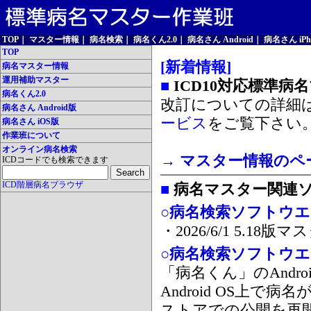
TOP
｜
マスター情報
｜
病名検索
｜
病名くん2.0
｜
病名さん Android
｜
病名さん iPh
TOP
[新着情報]
病名マスター情報
運用補助マスター
■
ICD10対応標準病
病名くん2.0
改訂についての詳細
病名さん Android版
ービス
をご覧下さい
病名さん iOS版
作業班について
オンライン病名検索
→ マスター情報のペ
ICDコードでも検索できます
ICD階層病名ブラウザ
■
病名マスター関連
○病名検索ソフトウエア
・2026/6/1 5.1
○病名検索ソフトウエア 
「病名くん」のAnd
Android OS上で
ストアでの公開を再開しま