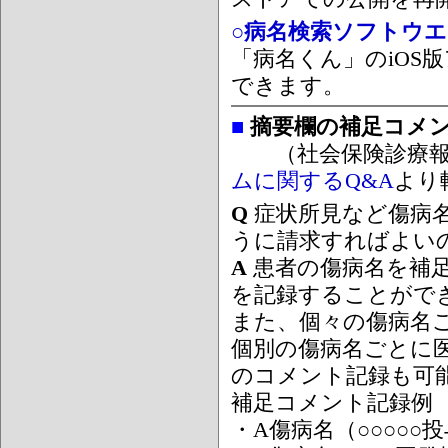
○病名検索ソフトウエア
「病名くん」のiOS版
できます。
■
摘要欄の補足コメ
（社会保険診療報
ムに関するQ&A
より
Q
症状所見など傷病
うに請求すればよい
A
患者の傷病名を補
を記録することがで
また、個々の傷病名
個別の傷病名ごとに
のコメント記録も可
補足コメント記録例
・A傷病名（○○○○○