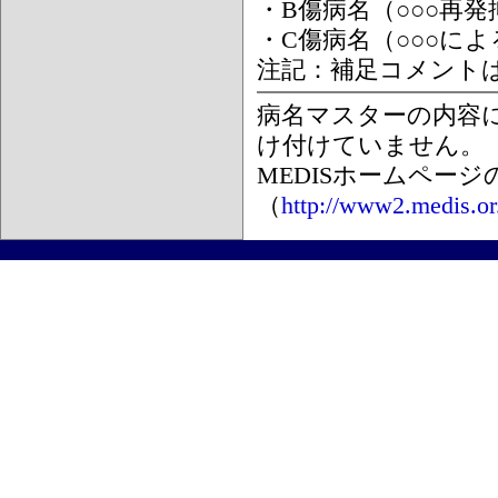
・B傷病名（○○○再
・C傷病名（○○○に
注記：補足コメント
病名マスターの内容
け付けていません。
MEDISホームペー
（
http://www2.medis.or