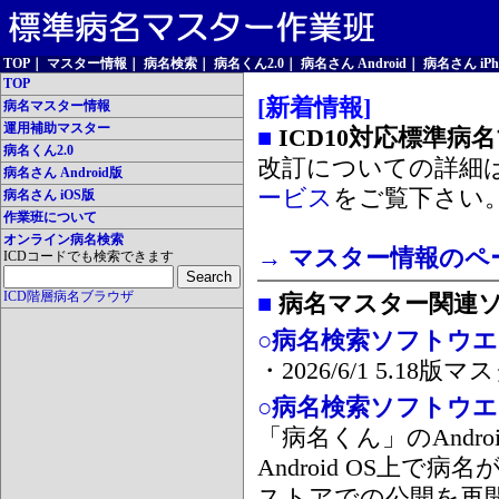
TOP
｜
マスター情報
｜
病名検索
｜
病名くん2.0
｜
病名さん Android
｜
病名さん iPh
TOP
[新着情報]
病名マスター情報
運用補助マスター
■
ICD10対応標準病
病名くん2.0
改訂についての詳細
病名さん Android版
ービス
をご覧下さい
病名さん iOS版
作業班について
オンライン病名検索
→ マスター情報のペ
ICDコードでも検索できます
ICD階層病名ブラウザ
■
病名マスター関連
○病名検索ソフトウエア
・2026/6/1 5.1
○病名検索ソフトウエア 
「病名くん」のAnd
Android OS上で
ストアでの公開を再開しま