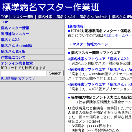
TOP
｜
マスター情報
｜
病名検索
｜
病名くん2.0
｜
病名さん Android
｜
病名さん iPh
TOP
[新着情報]
病名マスター情報
■
ICD10対応標準病名マスター・傷病名マ
運用補助マスター
改訂についての詳細は
MEDISホームペ
病名くん2.0
→ マスター情報のページ
病名さん Android版
病名さん iOS版
■
病名マスター関連ソフトウエア
作業班について
○病名検索ソフトウエア 「病名くん2.0」
オンライン病名検索
・2026/6/1 5.18版マスター対応版を公
ICDコードでも検索できます
○病名検索ソフトウエア 「病名さん」 And
「病名くん」のAndroid版アプリケーシ
ICD階層病名ブラウザ
ストアでの公開を再開しました（2025/7/
○病名検索ソフトウエア 「病名さん」 iO
「病名くん」のiOS版アプリケーションです
■
摘要欄の補足コメント入力による症状
（社会保険診療報酬支払基金ホーム
Q
症状所見など傷病名（修飾語）だけで
A
患者の傷病名を補足する症状所見等に
また、個々の傷病名ごとに、簡単な補足
補足コメント記録例
・A傷病名（○○○○○投与中）
・B傷病名（○○○再発抑制のため）