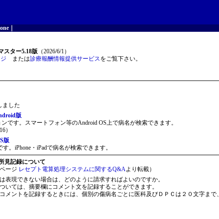
one
｜
スター5.18版
（2026/6/1）
ージ
または
診療報酬情報提供サービス
をご覧下さい。
開しました
roid版
ョンです。スマートフォン等のAndroid OS上で病名が検索できます。
16）
S版
。iPhone・iPadで病名が検索できます。
所見記録について
ページ
レセプト電算処理システムに関するQ&A
より転載）
は表現できない場合は、どのように請求すればよいのですか。
ついては、摘要欄にコメント文を記録することができます。
コメントを記録するときには、個別の傷病名ごとに医科及びＤＰＣは２０文字まで