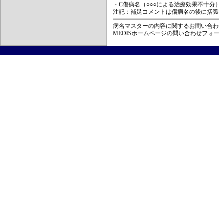
・C傷病名（○○○による治療効果不十分
注記：補足コメントは傷病名の後に括弧
病名マスターの内容に関するお問い合わ
MEDISホームページの問い合わせフォ