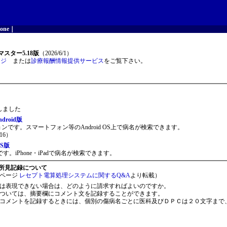
one
｜
スター5.18版
（2026/6/1）
ージ
または
診療報酬情報提供サービス
をご覧下さい。
開しました
roid版
ョンです。スマートフォン等のAndroid OS上で病名が検索できます。
16）
S版
。iPhone・iPadで病名が検索できます。
所見記録について
ページ
レセプト電算処理システムに関するQ&A
より転載）
は表現できない場合は、どのように請求すればよいのですか。
ついては、摘要欄にコメント文を記録することができます。
コメントを記録するときには、個別の傷病名ごとに医科及びＤＰＣは２０文字まで