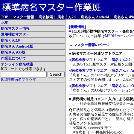
TOP
｜
マスター情報
｜
病名検索
｜
病名くん2.0
｜
病名さん Android
｜
病名さん iPh
TOP
[新着情報]
病名マスター情報
■
ICD10対応標準病名マスター・傷病名マ
運用補助マスター
改訂についての詳細は
MEDISホームペ
病名くん2.0
→ マスター情報のページ
病名さん Android版
病名さん iOS版
■
病名マスター関連ソフトウエア
作業班について
○病名検索ソフトウエア 「病名くん2.0」
オンライン病名検索
・2026/6/1 5.18版マスター対応版を公
ICDコードでも検索できます
○病名検索ソフトウエア 「病名さん」 And
「病名くん」のAndroid版アプリケーシ
ICD階層病名ブラウザ
ストアでの公開を再開しました（2025/7/
○病名検索ソフトウエア 「病名さん」 iO
「病名くん」のiOS版アプリケーションです
■
摘要欄の補足コメント入力による症状
（社会保険診療報酬支払基金ホーム
Q
症状所見など傷病名（修飾語）だけで
A
患者の傷病名を補足する症状所見等に
また、個々の傷病名ごとに、簡単な補足
補足コメント記録例
・A傷病名（○○○○○投与中）
・B傷病名（○○○再発抑制のため）