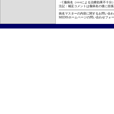
・C傷病名（○○○による治療効果不十分
注記：補足コメントは傷病名の後に括弧
病名マスターの内容に関するお問い合わ
MEDISホームページの問い合わせフォ