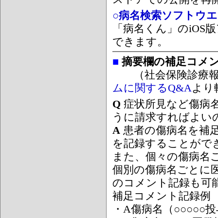
○病名検索ソフトウエア
「病名くん」のiOS版
できます。
■
摘要欄の補足コメ
（社会保険診療報
ムに関するQ&A
より
Q
症状所見など傷病
うに請求すればよい
A
患者の傷病名を補
を記録することがで
また、個々の傷病名
個別の傷病名ごとに
のコメント記録も可
補足コメント記録例
・A傷病名（○○○○○