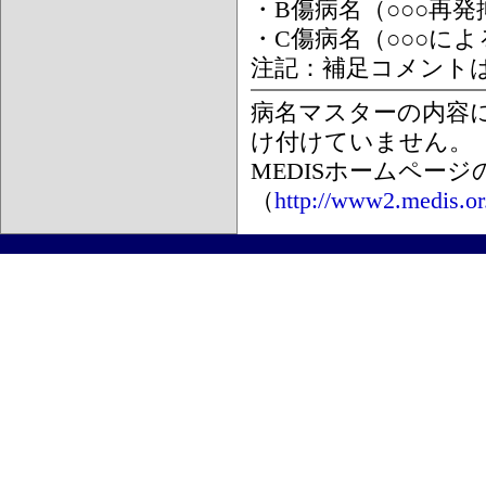
・B傷病名（○○○再
・C傷病名（○○○に
注記：補足コメント
病名マスターの内容
け付けていません。
MEDISホームペー
（
http://www2.medis.or