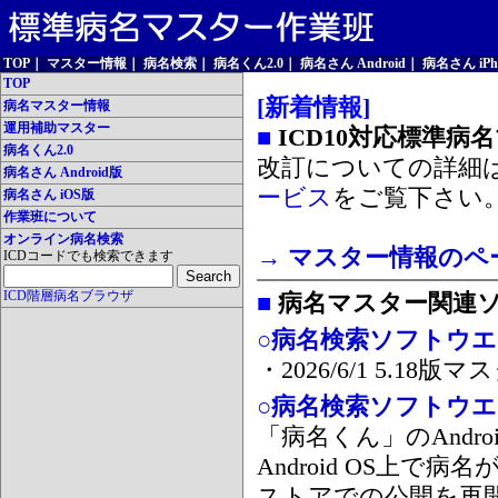
TOP
｜
マスター情報
｜
病名検索
｜
病名くん2.0
｜
病名さん Android
｜
病名さん iPh
TOP
[新着情報]
病名マスター情報
運用補助マスター
■
ICD10対応標準病
病名くん2.0
改訂についての詳細
病名さん Android版
ービス
をご覧下さい
病名さん iOS版
作業班について
オンライン病名検索
→ マスター情報のペ
ICDコードでも検索できます
ICD階層病名ブラウザ
■
病名マスター関連
○病名検索ソフトウエア
・2026/6/1 5.1
○病名検索ソフトウエア 
「病名くん」のAnd
Android OS上で
ストアでの公開を再開しま