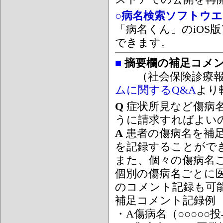
○病名検索ソフトウエア
「病名くん」のiOS版
できます。
■
摘要欄の補足コメ
（社会保険診療報
ムに関するQ&A
より
Q
症状所見など傷病
うに請求すればよい
A
患者の傷病名を補
を記録することがで
また、個々の傷病名
個別の傷病名ごとに
のコメント記録も可
補足コメント記録例
・A傷病名（○○○○○