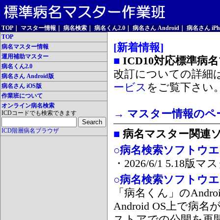
TOP
｜
マスター情報
｜
病名検索
｜
病名くん2.0
｜
病名さん Android
｜
病名さん iPh
TOP
[新着情報]
病名マスター情報
運用補助マスター
■
ICD10対応標準病
病名くん2.0
改訂についての詳細
病名さん Android版
ービス
をご覧下さい
病名さん iOS版
作業班について
オンライン病名検索
→ マスター情報のペ
ICDコードでも検索できます
ICD階層病名ブラウザ
■
病名マスター関連
○病名検索ソフトウエア
・2026/6/1 5.1
○病名検索ソフトウエア 
「病名くん」のAnd
Android OS上で
ストアでの公開を再開しま