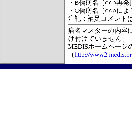
・B傷病名（○○○再
・C傷病名（○○○に
注記：補足コメント
病名マスターの内容
け付けていません。
MEDISホームペー
（
http://www2.medis.or