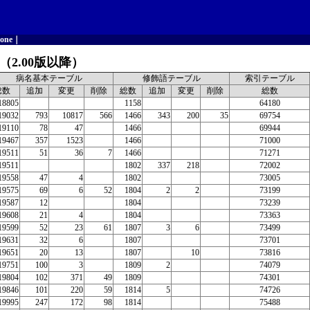
one
｜
2.00版以降）
病名基本テーブル
修飾語テーブル
索引テーブル
総数
追加
変更
削除
総数
追加
変更
削除
総数
18805
1158
64180
19032
793
10817
566
1466
343
200
35
69754
19110
78
47
1466
69944
19467
357
1523
1466
71000
19511
51
36
7
1466
71271
19511
1802
337
218
72002
19558
47
4
1802
73005
19575
69
6
52
1804
2
2
73199
19587
12
1804
73239
19608
21
4
1804
73363
19599
52
23
61
1807
3
6
73499
19631
32
6
1807
73701
19651
20
13
1807
10
73816
19751
100
3
1809
2
74079
19804
102
371
49
1809
74301
19846
101
220
59
1814
5
74726
19995
247
172
98
1814
75488