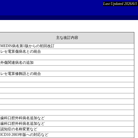
Last Updated 2026/6/1
主な改訂内容
MEDIS病名第1版からの初回改訂
レセ電算傷病名との統合
外傷関連病名の追加
レセ電算修飾語との統合
歯科口腔外科病名追加など
歯科口腔外科病名追加など
認知症の名称変更など
ICD10 2003年版への対応など