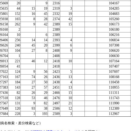
25669
20
9
2316
104167
25635
44
15
19
2319
3
104285
25801
152
16
45
2332
19
104683
25938
165
8
28
2374
42
105260
26158
262
9
42
2389
15
106173
26160
2
2389
106180
26164
10
6
2389
106216
26406
256
14
14
2393
4
106834
26626
240
45
20
2399
6
107398
26703
104
27
8
2408
9
106620
26704
1
2408
106630
26913
221
46
12
2418
10
107164
26954
41
2418
107407
27022
124
9
56
2423
5
107697
27163
167
74
26
2436
13
108168
27297
184
27
50
2438
4
110458
27383
143
27
57
2451
13
110955
27436
82
26
29
2466
15
111311
27518
128
53
46
2476
10
111743
27567
131
9
82
2497
21
111990
27649
120
93
38
2506
12
112389
27684
228
3
193
2509
3
112967
別病名検索・差分検索など）