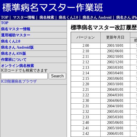
TOP
｜
マスター情報
｜
病名検索
｜
病名くん2.0
｜
病名さん Android
｜
病名さん iPh
TOP
標準病名マスター改訂履歴（
病名マスター情報
運用補助マスター
バージョン
更新年月日
病名くん2.0
2.00
2001/10/01
病名さん Android版
2.10
2002/06/01
病名さん iOS版
2.11
2002/10/01
作業班について
2.12
2002/12/01
オンライン病名検索
2.13
2003/03/01
ICDコードでも検索できます
2.14
2003/04/01
2.15
2003/06/01
ICD階層病名ブラウザ
2.20
2003/10/01
2.21
2004/01/01
2.22
2004/03/01
2.30
2004/06/01
2.31
2004/10/01
2.32
2005/01/01
2.33
2005/03/01
2.40
2005/06/01
2.41
2005/10/01
2.42
2006/01/01