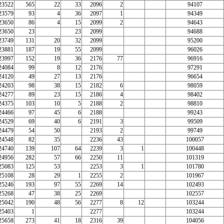
23522
565
22
33
2096
2
94107
23579
93
4
36
2097
1
94349
23650
86
4
15
2099
2
94643
23650
23
23
2099
94688
23749
131
20
32
2099
95200
23881
187
19
55
2099
96026
23997
152
19
36
2176
77
96916
24084
99
8
12
2176
97291
24120
49
27
13
2176
96654
24203
98
38
15
2182
6
98059
24277
89
23
15
2186
4
98402
24375
103
10
5
2188
2
98810
24466
97
45
6
2188
99243
24529
69
40
6
2191
3
99509
24479
54
50
2193
2
99749
24548
82
35
2236
43
100057
24740
139
107
64
2239
3
1
100448
24956
282
57
66
2250
11
101319
25083
125
53
2253
3
1
101780
25108
28
29
1
2255
2
101967
25246
193
97
55
2269
14
102493
25268
47
38
25
2269
102557
25042
190
48
56
2277
8
12
103244
25403
1
2277
103244
25658
273
41
18
2316
39
104056