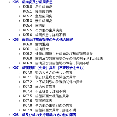
K05
歯肉炎及び歯周疾患
K05.0
急性歯肉炎
K05.1
慢性歯肉炎
K05.2
急性歯周炎
K05.3
慢性歯周炎
K05.4
歯周症
K05.5
その他の歯周疾患
K05.6
歯周疾患，詳細不明
K06
歯肉及び無歯顎堤のその他の障害
K06.0
歯肉退縮
K06.1
歯肉腫大
K06.2
外傷に関連した歯肉及び無歯顎堤病巣
K06.8
歯肉及び無歯顎堤のその他の明示された障害
K06.9
歯肉及び無歯顎堤の障害，詳細不明
K07
歯顎顔面（先天）異常［不正咬合を含む］
K07.0
顎の大きさの著しい異常
K07.1
顎と頭蓋底との関係の異常
K07.2
上下歯列弓の位置的関係の異常
K07.3
歯の位置異常
K07.4
不正咬合，詳細不明
K07.5
歯顎顔面の機能的異常
K07.6
顎関節障害
K07.8
その他の歯顎顔面の異常
K07.9
歯顎顔面の異常，詳細不明
K08
歯及び歯の支持組織のその他の障害