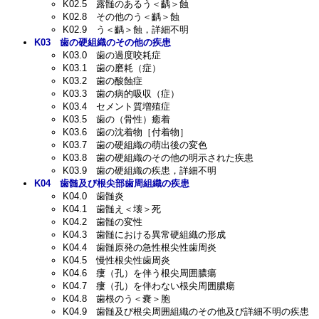
K02.5
露髄のあるう＜齲＞蝕
K02.8
その他のう＜齲＞蝕
K02.9
う＜齲＞蝕，詳細不明
K03
歯の硬組織のその他の疾患
K03.0
歯の過度咬耗症
K03.1
歯の磨耗（症）
K03.2
歯の酸蝕症
K03.3
歯の病的吸収（症）
K03.4
セメント質増殖症
K03.5
歯の（骨性）癒着
K03.6
歯の沈着物［付着物］
K03.7
歯の硬組織の萌出後の変色
K03.8
歯の硬組織のその他の明示された疾患
K03.9
歯の硬組織の疾患，詳細不明
K04
歯髄及び根尖部歯周組織の疾患
K04.0
歯髄炎
K04.1
歯髄え＜壊＞死
K04.2
歯髄の変性
K04.3
歯髄における異常硬組織の形成
K04.4
歯髄原発の急性根尖性歯周炎
K04.5
慢性根尖性歯周炎
K04.6
瘻（孔）を伴う根尖周囲膿瘍
K04.7
瘻（孔）を伴わない根尖周囲膿瘍
K04.8
歯根のう＜嚢＞胞
K04.9
歯髄及び根尖周囲組織のその他及び詳細不明の疾患