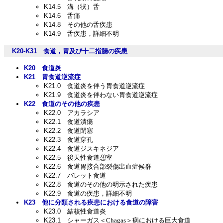
K14.5
溝（状）舌
K14.6
舌痛
K14.8
その他の舌疾患
K14.9
舌疾患，詳細不明
K20-K31
食道，胃及び十二指腸の疾患
K20
食道炎
K21
胃食道逆流症
K21.0
食道炎を伴う胃食道逆流症
K21.9
食道炎を伴わない胃食道逆流症
K22
食道のその他の疾患
K22.0
アカラシア
K22.1
食道潰瘍
K22.2
食道閉塞
K22.3
食道穿孔
K22.4
食道ジスキネジア
K22.5
後天性食道憩室
K22.6
食道胃接合部裂傷出血症候群
K22.7
バレット食道
K22.8
食道のその他の明示された疾患
K22.9
食道の疾患，詳細不明
K23
他に分類される疾患における食道の障害
K23.0
結核性食道炎
K23.1
シャーガス＜Chagas＞病における巨大食道