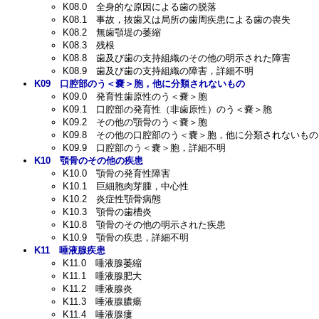
K08.0
全身的な原因による歯の脱落
K08.1
事故，抜歯又は局所の歯周疾患による歯の喪失
K08.2
無歯顎堤の萎縮
K08.3
残根
K08.8
歯及び歯の支持組織のその他の明示された障害
K08.9
歯及び歯の支持組織の障害，詳細不明
K09
口腔部のう＜嚢＞胞，他に分類されないもの
K09.0
発育性歯原性のう＜嚢＞胞
K09.1
口腔部の発育性（非歯原性）のう＜嚢＞胞
K09.2
その他の顎骨のう＜嚢＞胞
K09.8
その他の口腔部のう＜嚢＞胞，他に分類されないもの
K09.9
口腔部のう＜嚢＞胞，詳細不明
K10
顎骨のその他の疾患
K10.0
顎骨の発育性障害
K10.1
巨細胞肉芽腫，中心性
K10.2
炎症性顎骨病態
K10.3
顎骨の歯槽炎
K10.8
顎骨のその他の明示された疾患
K10.9
顎骨の疾患，詳細不明
K11
唾液腺疾患
K11.0
唾液腺萎縮
K11.1
唾液腺肥大
K11.2
唾液腺炎
K11.3
唾液腺膿瘍
K11.4
唾液腺瘻