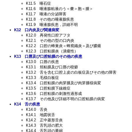
K11.5
唾石症
K11.6
唾液腺粘液のう＜嚢＞胞＜腫＞
K11.7
唾液の分泌障害
K11.8
その他の唾液腺疾患
K11.9
唾液腺疾患，詳細不明
K12
口内炎及び関連病変
K12.0
再発性口腔アフタ
K12.1
その他の型の口内炎
K12.2
口腔の蜂巣炎＜蜂窩織炎＞及び膿瘍
K12.3
口腔粘膜炎（潰瘍性）
K13
口唇及び口腔粘膜のその他の疾患
K13.0
口唇の疾患
K13.1
頬粘膜及び口唇の咬癖
K13.2
舌を含む口腔上皮の白板症及びその他の障害
K13.3
毛様白板症
K13.4
口腔粘膜の肉芽腫及び肉芽腫様病変
K13.5
口腔粘膜下線維症
K13.6
口腔粘膜の刺激性過形成
K13.7
その他及び詳細不明の口腔粘膜の病変
K14
舌の疾患
K14.0
舌炎
K14.1
地図状舌
K14.2
正中菱形舌炎
K14.3
舌乳頭の肥大
K14.4
舌乳頭の萎縮