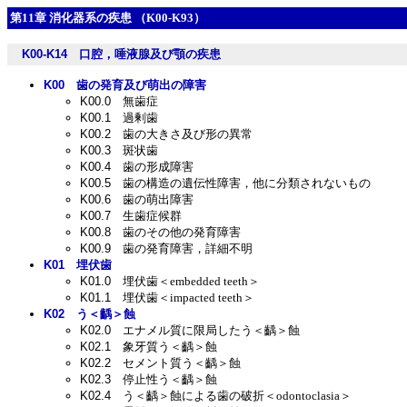
第11章 消化器系の疾患 （K00-K93）
K00-K14
口腔，唾液腺及び顎の疾患
K00
歯の発育及び萌出の障害
K00.0
無歯症
K00.1
過剰歯
K00.2
歯の大きさ及び形の異常
K00.3
斑状歯
K00.4
歯の形成障害
K00.5
歯の構造の遺伝性障害，他に分類されないもの
K00.6
歯の萌出障害
K00.7
生歯症候群
K00.8
歯のその他の発育障害
K00.9
歯の発育障害，詳細不明
K01
埋伏歯
K01.0
埋伏歯＜embedded teeth＞
K01.1
埋伏歯＜impacted teeth＞
K02
う＜齲＞蝕
K02.0
エナメル質に限局したう＜齲＞蝕
K02.1
象牙質う＜齲＞蝕
K02.2
セメント質う＜齲＞蝕
K02.3
停止性う＜齲＞蝕
K02.4
う＜齲＞蝕による歯の破折＜odontoclasia＞