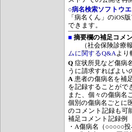
○病名検索ソフトウエア
「病名くん」のiOS版
できます。
■
摘要欄の補足コメ
（社会保険診療報
ムに関するQ&A
より
Q
症状所見など傷病
うに請求すればよい
A
患者の傷病名を補
を記録することがで
また、個々の傷病名
個別の傷病名ごとに
のコメント記録も可
補足コメント記録例
・A傷病名（○○○○○