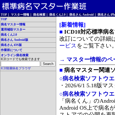
TOP
｜
マスター情報
｜
病名検索
｜
病名くん2.0
｜
病名さん Android
｜
病名さん iPh
TOP
[新着情報]
病名マスター情報
運用補助マスター
■
ICD10対応標準病
病名くん2.0
改訂についての詳細
病名さん Android版
ービス
をご覧下さい
病名さん iOS版
作業班について
オンライン病名検索
→ マスター情報のペ
ICDコードでも検索できます
ICD階層病名ブラウザ
■
病名マスター関連
○病名検索ソフトウエア
・2026/6/1 5.1
○病名検索ソフトウエア 
「病名くん」のAnd
Android OS上で
ストアでの公開を再開しま