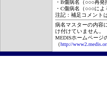
・B傷病名（○○○再
・C傷病名（○○○に
注記：補足コメント
病名マスターの内容
け付けていません。
MEDISホームペー
（
http://www2.medis.or