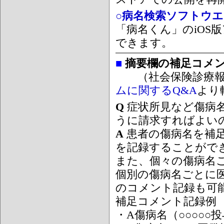
○病名検索ソフトウエア
「病名くん」のiOS版
できます。
■
摘要欄の補足コメ
（社会保険診療報
ムに関するQ&A
より
Q
症状所見など傷病
うに請求すればよい
A
患者の傷病名を補
を記録することがで
また、個々の傷病名
個別の傷病名ごとに
のコメント記録も可
補足コメント記録例
・A傷病名（○○○○○