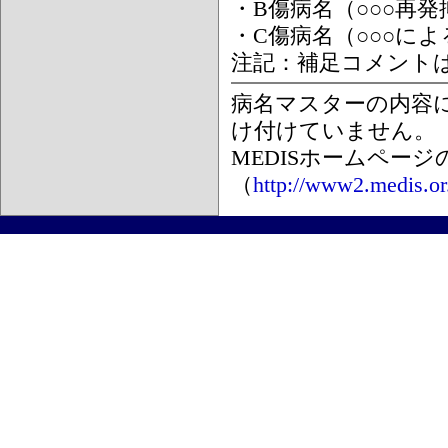
・B傷病名（○○○再
・C傷病名（○○○に
注記：補足コメント
病名マスターの内容
け付けていません。
MEDISホームペー
（
http://www2.medis.or