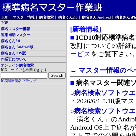
TOP
｜
マスター情報
｜
病名検索
｜
病名くん2.0
｜
病名さん Android
｜
病名さん iPh
TOP
[新着情報]
病名マスター情報
運用補助マスター
■
ICD10対応標準病
病名くん2.0
改訂についての詳細
病名さん Android版
ービス
をご覧下さい
病名さん iOS版
作業班について
オンライン病名検索
→ マスター情報のペ
ICDコードでも検索できます
ICD階層病名ブラウザ
■
病名マスター関連
○病名検索ソフトウエア
・2026/6/1 5.1
○病名検索ソフトウエア 
「病名くん」のAnd
Android OS上で
ストアでの公開を再開しま