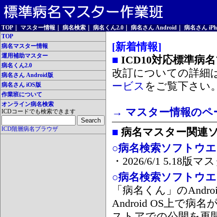
TOP
｜
マスター情報
｜
病名検索
｜
病名くん2.0
｜
病名さん Android
｜
病名さん iPh
TOP
[新着情報]
病名マスター情報
運用補助マスター
■
ICD10対応標準病
病名くん2.0
改訂についての詳細
病名さん Android版
ービス
をご覧下さい
病名さん iOS版
作業班について
オンライン病名検索
→ マスター情報のペ
ICDコードでも検索できます
ICD階層病名ブラウザ
■
病名マスター関連
○病名検索ソフトウエア
・2026/6/1 5.1
○病名検索ソフトウエア 
「病名くん」のAnd
Android OS上で
ストアでの公開を再開しま