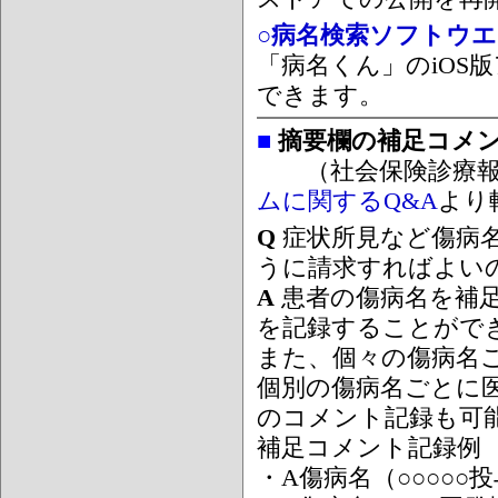
○病名検索ソフトウエア
「病名くん」のiOS版
できます。
■
摘要欄の補足コメ
（社会保険診療報
ムに関するQ&A
より
Q
症状所見など傷病
うに請求すればよい
A
患者の傷病名を補
を記録することがで
また、個々の傷病名
個別の傷病名ごとに
のコメント記録も可
補足コメント記録例
・A傷病名（○○○○○