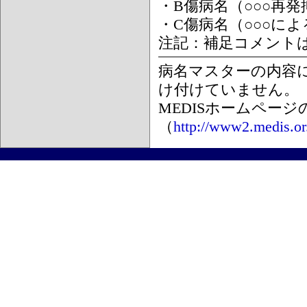
・B傷病名（○○○再
・C傷病名（○○○に
注記：補足コメント
病名マスターの内容
け付けていません。
MEDISホームペー
（
http://www2.medis.or