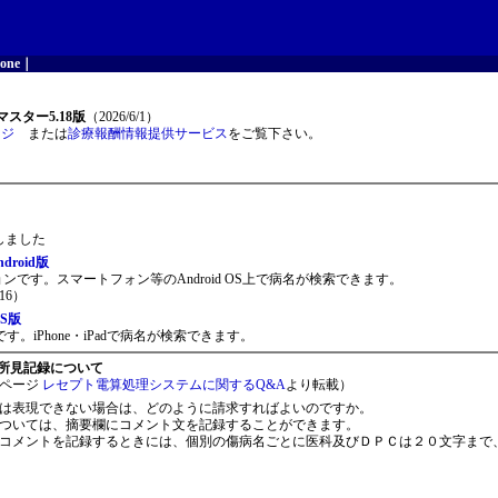
one
｜
スター5.18版
（2026/6/1）
ージ
または
診療報酬情報提供サービス
をご覧下さい。
開しました
roid版
ョンです。スマートフォン等のAndroid OS上で病名が検索できます。
16）
S版
。iPhone・iPadで病名が検索できます。
所見記録について
ページ
レセプト電算処理システムに関するQ&A
より転載）
は表現できない場合は、どのように請求すればよいのですか。
ついては、摘要欄にコメント文を記録することができます。
コメントを記録するときには、個別の傷病名ごとに医科及びＤＰＣは２０文字まで