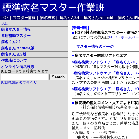
TOP
｜
マスター情報
｜
病名検索
｜
病名くん2.0
｜
病名さん Android
｜
病名さん iPh
TOP
[新着情報]
病名マスター情報
■
ICD10対応標準病名マスター・傷病名マ
運用補助マスター
改訂についての詳細は
MEDISホームペ
病名くん2.0
→ マスター情報のページ
病名さん Android版
病名さん iOS版
■
病名マスター関連ソフトウエア
作業班について
○病名検索ソフトウエア 「病名くん2.0」
オンライン病名検索
・2026/6/1 5.18版マスター対応版を公
ICDコードでも検索できます
○病名検索ソフトウエア 「病名さん」 And
「病名くん」のAndroid版アプリケーシ
ICD階層病名ブラウザ
ストアでの公開を再開しました（2025/7/
○病名検索ソフトウエア 「病名さん」 iO
「病名くん」のiOS版アプリケーションです
■
摘要欄の補足コメント入力による症状
（社会保険診療報酬支払基金ホーム
Q
症状所見など傷病名（修飾語）だけで
A
患者の傷病名を補足する症状所見等に
また、個々の傷病名ごとに、簡単な補足
補足コメント記録例
・A傷病名（○○○○○投与中）
・B傷病名（○○○再発抑制のため）