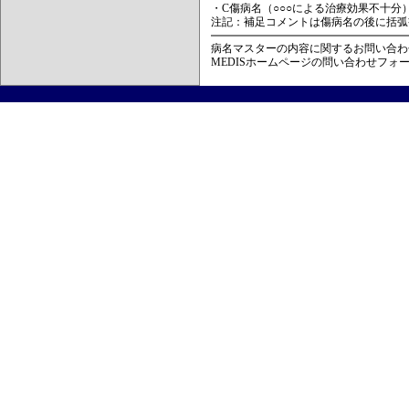
・C傷病名（○○○による治療効果不十分
注記：補足コメントは傷病名の後に括弧
病名マスターの内容に関するお問い合わ
MEDISホームページの問い合わせフォ