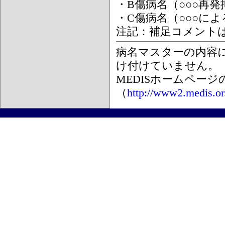
・B傷病名（○○○再
・C傷病名（○○○に
注記：補足コメント
病名マスターの内容
け付けていません。
MEDISホームペー
（
http://www2.medis.or