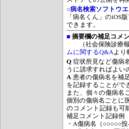
○病名検索ソフトウエア
「病名くん」のiOS版
できます。
■
摘要欄の補足コメ
（社会保険診療報
ムに関するQ&A
より
Q
症状所見など傷病
うに請求すればよい
A
患者の傷病名を補
を記録することがで
また、個々の傷病名
個別の傷病名ごとに
のコメント記録も可
補足コメント記録例
・A傷病名（○○○○○