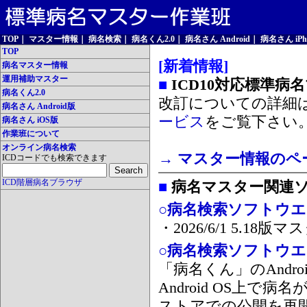
TOP
｜
マスター情報
｜
病名検索
｜
病名くん2.0
｜
病名さん Android
｜
病名さん iPh
TOP
[新着情報]
病名マスター情報
運用補助マスター
■
ICD10対応標準病
病名くん2.0
改訂についての詳細
病名さん Android版
ービス
をご覧下さい
病名さん iOS版
作業班について
オンライン病名検索
→ マスター情報のペ
ICDコードでも検索できます
ICD階層病名ブラウザ
■
病名マスター関連
○病名検索ソフトウエア
・2026/6/1 5.1
○病名検索ソフトウエア 
「病名くん」のAnd
Android OS上で
ストアでの公開を再開しま