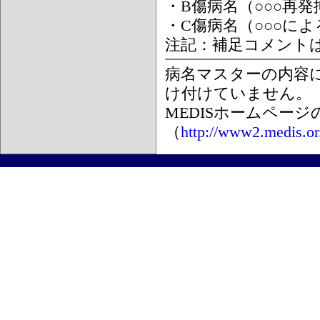
・B傷病名（○○○再
・C傷病名（○○○に
注記：補足コメント
病名マスターの内容
け付けていません。
MEDISホームペー
（
http://www2.medis.or