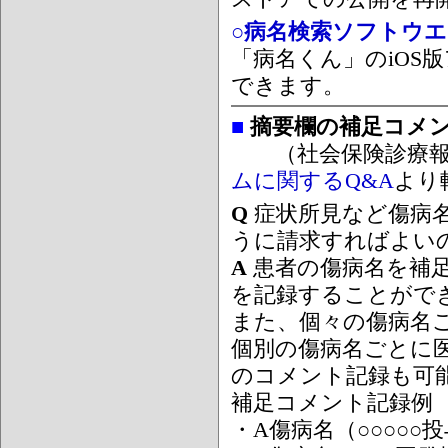
○病名検索ソフトウエア
「病名くん」のiOS版
できます。
■
摘要欄の補足コメ
（社会保険診療報
ムに関するQ&A
より
Q
症状所見など傷病
うに請求すればよい
A
患者の傷病名を補
を記録することがで
また、個々の傷病名
個別の傷病名ごとに
のコメント記録も可
補足コメント記録例
・A傷病名（○○○○○