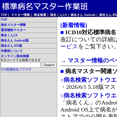
TOP
｜
マスター情報
｜
病名検索
｜
病名くん2.0
｜
病名さん Android
｜
病名さん iPh
TOP
[新着情報]
病名マスター情報
運用補助マスター
■
ICD10対応標準病
病名くん2.0
改訂についての詳細
病名さん Android版
ービス
をご覧下さい
病名さん iOS版
作業班について
オンライン病名検索
→ マスター情報のペ
ICDコードでも検索できます
ICD階層病名ブラウザ
■
病名マスター関連
○病名検索ソフトウエア
・2026/6/1 5.1
○病名検索ソフトウエア 
「病名くん」のAnd
Android OS上で
ストアでの公開を再開しま