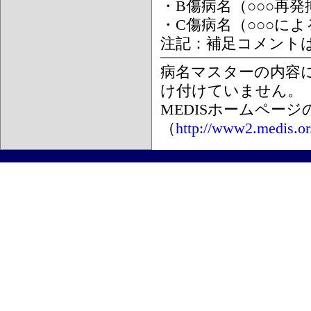
・B傷病名（○○○再
・C傷病名（○○○に
注記：補足コメント
病名マスターの内容
け付けていません。
MEDISホームペー
（
http://www2.medis.or