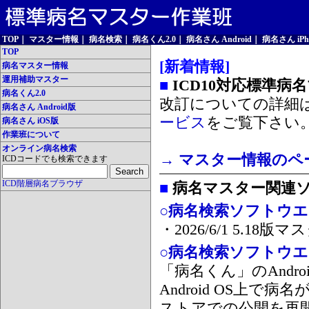
TOP
｜
マスター情報
｜
病名検索
｜
病名くん2.0
｜
病名さん Android
｜
病名さん iPh
TOP
[新着情報]
病名マスター情報
運用補助マスター
■
ICD10対応標準病
病名くん2.0
改訂についての詳細
病名さん Android版
ービス
をご覧下さい
病名さん iOS版
作業班について
オンライン病名検索
→ マスター情報のペ
ICDコードでも検索できます
ICD階層病名ブラウザ
■
病名マスター関連
○病名検索ソフトウエア
・2026/6/1 5.1
○病名検索ソフトウエア 
「病名くん」のAnd
Android OS上で
ストアでの公開を再開しま