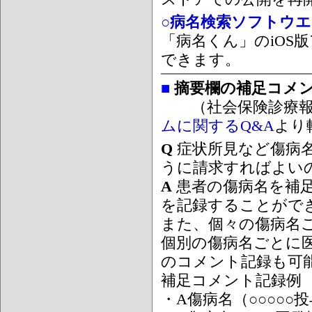
○病名検索ソフトウエア
「病名くん」のiOS版
できます。
■
摘要欄の補足コメ
（社会保険診療報
ムに関するQ&A
より
Q
症状所見など傷病
うに請求すればよい
A
患者の傷病名を補
を記録することがで
また、個々の傷病名
個別の傷病名ごとに
のコメント記録も可
補足コメント記録例
・A傷病名（○○○○○