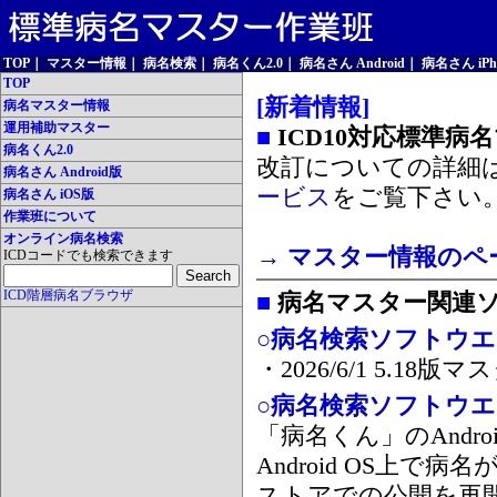
TOP
｜
マスター情報
｜
病名検索
｜
病名くん2.0
｜
病名さん Android
｜
病名さん iPh
TOP
[新着情報]
病名マスター情報
運用補助マスター
■
ICD10対応標準病
病名くん2.0
改訂についての詳細
病名さん Android版
ービス
をご覧下さい
病名さん iOS版
作業班について
オンライン病名検索
→ マスター情報のペ
ICDコードでも検索できます
ICD階層病名ブラウザ
■
病名マスター関連
○病名検索ソフトウエア
・2026/6/1 5.1
○病名検索ソフトウエア 
「病名くん」のAnd
Android OS上で
ストアでの公開を再開しま