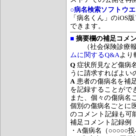
○病名検索ソフトウエア
「病名くん」のiOS版
できます。
■
摘要欄の補足コメ
（社会保険診療報
ムに関するQ&A
より
Q
症状所見など傷病
うに請求すればよい
A
患者の傷病名を補
を記録することがで
また、個々の傷病名
個別の傷病名ごとに
のコメント記録も可
補足コメント記録例
・A傷病名（○○○○○