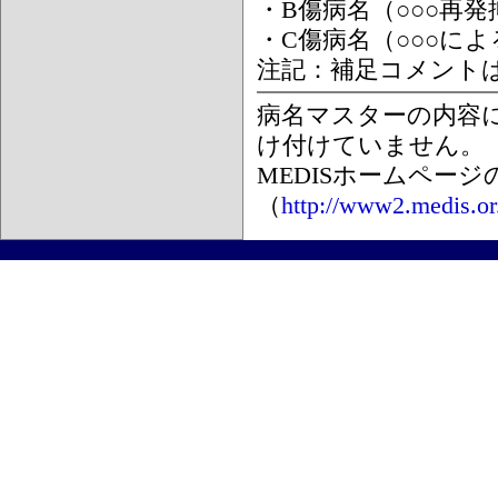
・B傷病名（○○○再
・C傷病名（○○○に
注記：補足コメント
病名マスターの内容
け付けていません。
MEDISホームペー
（
http://www2.medis.or