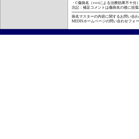
・C傷病名（○○○による治療効果不十分
注記：補足コメントは傷病名の後に括弧
病名マスターの内容に関するお問い合わ
MEDISホームページの問い合わせフォ