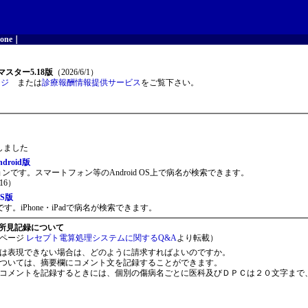
one
｜
スター5.18版
（2026/6/1）
ージ
または
診療報酬情報提供サービス
をご覧下さい。
開しました
roid版
ョンです。スマートフォン等のAndroid OS上で病名が検索できます。
16）
S版
。iPhone・iPadで病名が検索できます。
所見記録について
ページ
レセプト電算処理システムに関するQ&A
より転載）
は表現できない場合は、どのように請求すればよいのですか。
ついては、摘要欄にコメント文を記録することができます。
コメントを記録するときには、個別の傷病名ごとに医科及びＤＰＣは２０文字まで