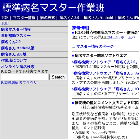
TOP
｜
マスター情報
｜
病名検索
｜
病名くん2.0
｜
病名さん Android
｜
病名さん iPh
TOP
[新着情報]
病名マスター情報
■
ICD10対応標準病名マスター・傷病名マ
運用補助マスター
改訂についての詳細は
MEDISホームペ
病名くん2.0
→ マスター情報のページ
病名さん Android版
病名さん iOS版
■
病名マスター関連ソフトウエア
作業班について
○病名検索ソフトウエア 「病名くん2.0」
オンライン病名検索
・2026/6/1 5.18版マスター対応版を公
ICDコードでも検索できます
○病名検索ソフトウエア 「病名さん」 And
「病名くん」のAndroid版アプリケーシ
ICD階層病名ブラウザ
ストアでの公開を再開しました（2025/7/
○病名検索ソフトウエア 「病名さん」 iO
「病名くん」のiOS版アプリケーションです
■
摘要欄の補足コメント入力による症状
（社会保険診療報酬支払基金ホーム
Q
症状所見など傷病名（修飾語）だけで
A
患者の傷病名を補足する症状所見等に
また、個々の傷病名ごとに、簡単な補足
補足コメント記録例
・A傷病名（○○○○○投与中）
・B傷病名（○○○再発抑制のため）