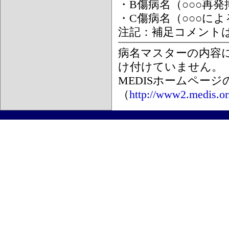
・B傷病名（○○○再
・C傷病名（○○○に
注記：補足コメント
病名マスターの内容
け付けていません。
MEDISホームペー
（
http://www2.medis.or