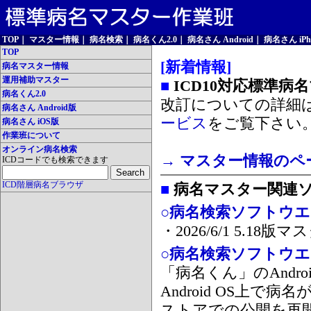
TOP
｜
マスター情報
｜
病名検索
｜
病名くん2.0
｜
病名さん Android
｜
病名さん iPh
TOP
[新着情報]
病名マスター情報
運用補助マスター
■
ICD10対応標準病
病名くん2.0
改訂についての詳細
病名さん Android版
ービス
をご覧下さい
病名さん iOS版
作業班について
オンライン病名検索
→ マスター情報のペ
ICDコードでも検索できます
ICD階層病名ブラウザ
■
病名マスター関連
○病名検索ソフトウエア
・2026/6/1 5.1
○病名検索ソフトウエア 
「病名くん」のAnd
Android OS上で
ストアでの公開を再開しま