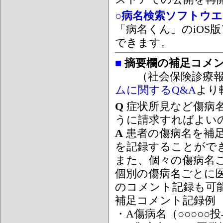
○病名検索ソフトウエア
「病名くん」のiOS版
できます。
■
摘要欄の補足コメ
（社会保険診療報
ムに関するQ&A
より
Q
症状所見など傷病
うに請求すればよい
A
患者の傷病名を補
を記録することがで
また、個々の傷病名
個別の傷病名ごとに
のコメント記録も可
補足コメント記録例
・A傷病名（○○○○○