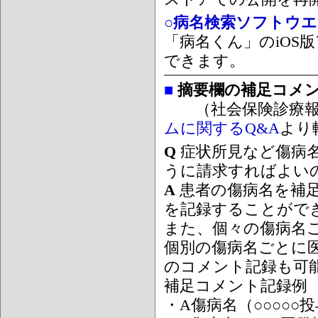
○病名検索ソフトウエア
「病名くん」のiOS版
できます。
■
摘要欄の補足コメ
（社会保険診療報
ムに関するQ&A
より
Q
症状所見など傷病
うに請求すればよい
A
患者の傷病名を補
を記録することがで
また、個々の傷病名
個別の傷病名ごとに
のコメント記録も可
補足コメント記録例
・A傷病名（○○○○○