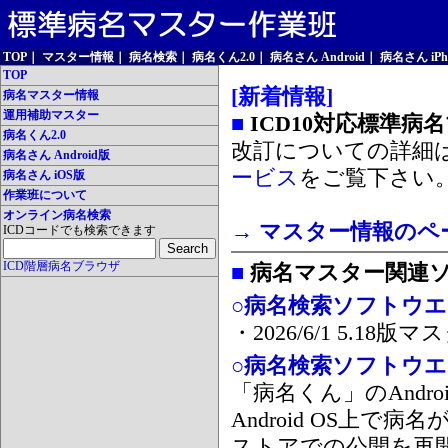
TOP
｜
マスター情報
｜
病名検索
｜
病名くん2.0
｜
病名さん Android
｜
病名さん iPh
TOP
[新着情報]
病名マスター情報
運用補助マスター
■
ICD10対応標準病
病名くん2.0
改訂についての詳細
病名さん Android版
ービス
をご覧下さい
病名さん iOS版
作業班について
オンライン病名検索
→ マスター情報のペ
ICDコードでも検索できます
ICD階層病名ブラウザ
■
病名マスター関連
○病名検索ソフトウエア
・2026/6/1 5.1
○病名検索ソフトウエア 
「病名くん」のAnd
Android OS上で
ストアでの公開を再開しま