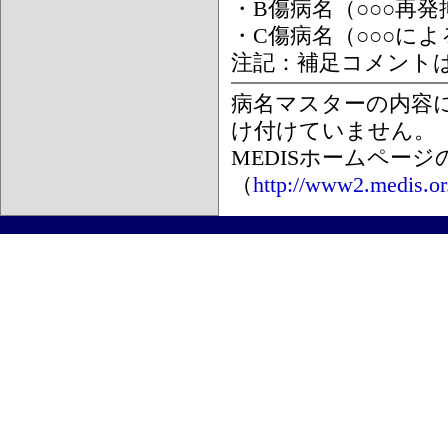
・B傷病名（○○○再
・C傷病名（○○○に
注記：補足コメント
病名マスターの内容
け付けていません。
MEDISホームペー
（
http://www2.medis.or