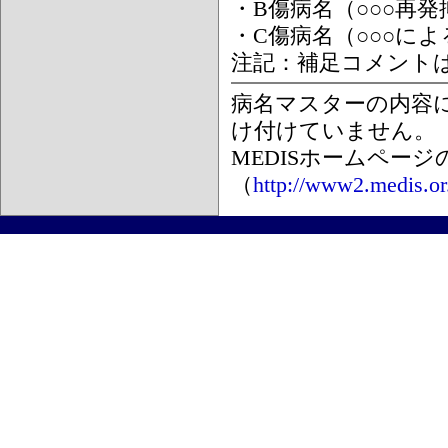
・B傷病名（○○○再
・C傷病名（○○○に
注記：補足コメント
病名マスターの内容
け付けていません。
MEDISホームペー
（
http://www2.medis.or