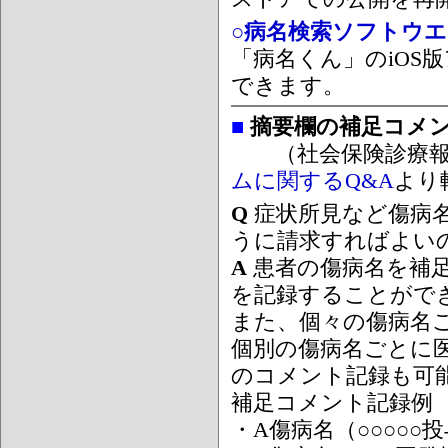
○病名検索ソフトウエア
「病名くん」のiOS版
できます。
■
摘要欄の補足コメ
（社会保険診療報
ムに関するQ&A
より
Q
症状所見など傷病
うに請求すればよい
A
患者の傷病名を補
を記録することがで
また、個々の傷病名
個別の傷病名ごとに
のコメント記録も可
補足コメント記録例
・A傷病名（○○○○○