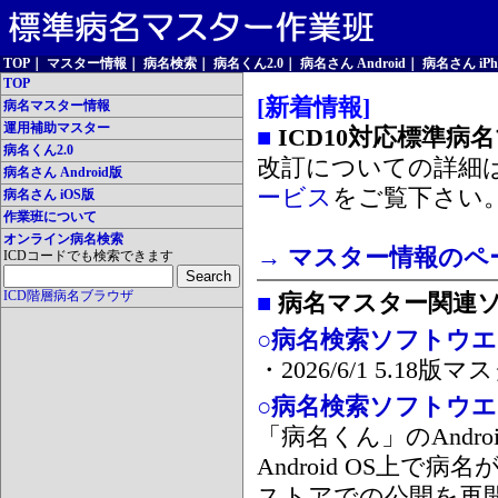
TOP
｜
マスター情報
｜
病名検索
｜
病名くん2.0
｜
病名さん Android
｜
病名さん iPh
TOP
[新着情報]
病名マスター情報
運用補助マスター
■
ICD10対応標準病
病名くん2.0
改訂についての詳細
病名さん Android版
ービス
をご覧下さい
病名さん iOS版
作業班について
オンライン病名検索
→ マスター情報のペ
ICDコードでも検索できます
ICD階層病名ブラウザ
■
病名マスター関連
○病名検索ソフトウエア
・2026/6/1 5.1
○病名検索ソフトウエア 
「病名くん」のAnd
Android OS上で
ストアでの公開を再開しま