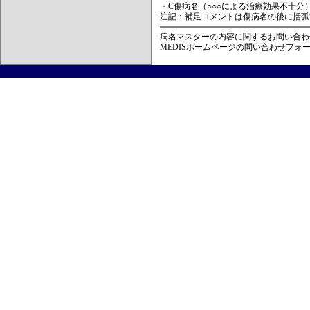
・C傷病名（○○○による治療効果不十分
注記：補足コメントは傷病名の後に括弧
病名マスターの内容に関するお問い合わ
MEDISホームページの問い合わせフォ