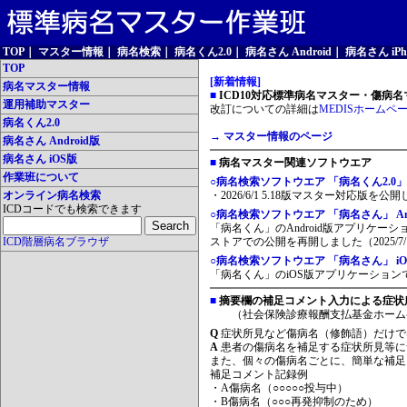
TOP
｜
マスター情報
｜
病名検索
｜
病名くん2.0
｜
病名さん Android
｜
病名さん iPh
TOP
[新着情報]
病名マスター情報
■
ICD10対応標準病名マスター・傷病名マ
運用補助マスター
改訂についての詳細は
MEDISホームペ
病名くん2.0
→ マスター情報のページ
病名さん Android版
病名さん iOS版
■
病名マスター関連ソフトウエア
作業班について
○病名検索ソフトウエア 「病名くん2.0」
オンライン病名検索
・2026/6/1 5.18版マスター対応版を公
ICDコードでも検索できます
○病名検索ソフトウエア 「病名さん」 And
「病名くん」のAndroid版アプリケーシ
ICD階層病名ブラウザ
ストアでの公開を再開しました（2025/7/
○病名検索ソフトウエア 「病名さん」 iO
「病名くん」のiOS版アプリケーションです
■
摘要欄の補足コメント入力による症状
（社会保険診療報酬支払基金ホーム
Q
症状所見など傷病名（修飾語）だけで
A
患者の傷病名を補足する症状所見等に
また、個々の傷病名ごとに、簡単な補足
補足コメント記録例
・A傷病名（○○○○○投与中）
・B傷病名（○○○再発抑制のため）