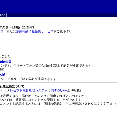
one
｜
スター5.18版
（2026/6/1）
ージ
または
診療報酬情報提供サービス
をご覧下さい。
開しました
roid版
ョンです。スマートフォン等のAndroid OS上で病名が検索できます。
16）
S版
。iPhone・iPadで病名が検索できます。
所見記録について
ページ
レセプト電算処理システムに関するQ&A
より転載）
は表現できない場合は、どのように請求すればよいのですか。
ついては、摘要欄にコメント文を記録することができます。
コメントを記録するときには、個別の傷病名ごとに医科及びＤＰＣは２０文字まで