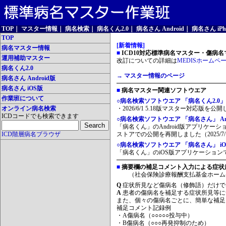
TOP
｜
マスター情報
｜
病名検索
｜
病名くん2.0
｜
病名さん Android
｜
病名さん iPh
TOP
[新着情報]
病名マスター情報
■
ICD10対応標準病名マスター・傷病名マ
運用補助マスター
改訂についての詳細は
MEDISホームペ
病名くん2.0
→ マスター情報のページ
病名さん Android版
病名さん iOS版
■
病名マスター関連ソフトウエア
作業班について
○病名検索ソフトウエア 「病名くん2.0」
オンライン病名検索
・2026/6/1 5.18版マスター対応版を公
ICDコードでも検索できます
○病名検索ソフトウエア 「病名さん」 And
「病名くん」のAndroid版アプリケーシ
ICD階層病名ブラウザ
ストアでの公開を再開しました（2025/7/
○病名検索ソフトウエア 「病名さん」 iO
「病名くん」のiOS版アプリケーションです
■
摘要欄の補足コメント入力による症状
（社会保険診療報酬支払基金ホーム
Q
症状所見など傷病名（修飾語）だけで
A
患者の傷病名を補足する症状所見等に
また、個々の傷病名ごとに、簡単な補足
補足コメント記録例
・A傷病名（○○○○○投与中）
・B傷病名（○○○再発抑制のため）