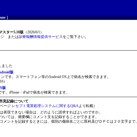
one
｜
スター5.18版
（2026/6/1）
ージ
または
診療報酬情報提供サービス
をご覧下さい。
開しました
roid版
ョンです。スマートフォン等のAndroid OS上で病名が検索できます。
16）
S版
。iPhone・iPadで病名が検索できます。
所見記録について
ページ
レセプト電算処理システムに関するQ&A
より転載）
は表現できない場合は、どのように請求すればよいのですか。
ついては、摘要欄にコメント文を記録することができます。
コメントを記録するときには、個別の傷病名ごとに医科及びＤＰＣは２０文字まで