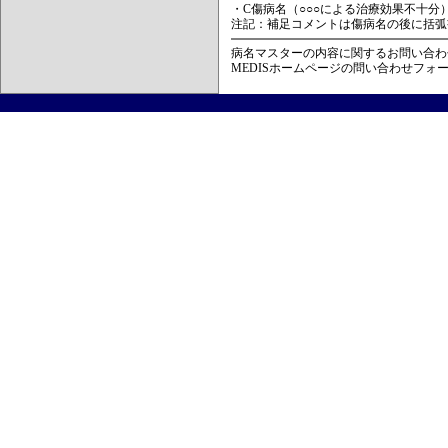
・C傷病名（○○○による治療効果不十分
注記：補足コメントは傷病名の後に括弧
病名マスターの内容に関するお問い合わ
MEDISホームページの問い合わせフォ