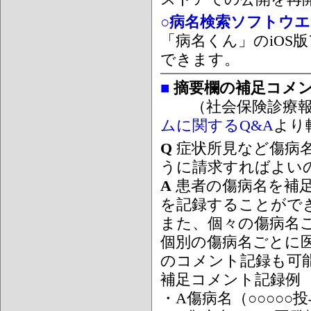
○病名検索ソフトウエア
「病名くん」のiOS版
できます。
■
摘要欄の補足コメ
（社会保険診療報
ムに関するQ&A
より
Q
症状所見など傷病
うに請求すればよい
A
患者の傷病名を補
を記録することがで
また、個々の傷病名
個別の傷病名ごとに
のコメント記録も可
補足コメント記録例
・A傷病名（○○○○○