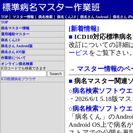
TOP
｜
マスター情報
｜
病名検索
｜
病名くん2.0
｜
病名さん Android
｜
病名さん iPh
TOP
[新着情報]
病名マスター情報
運用補助マスター
■
ICD10対応標準病
病名くん2.0
改訂についての詳細
病名さん Android版
ービス
をご覧下さい
病名さん iOS版
作業班について
オンライン病名検索
→ マスター情報のペ
ICDコードでも検索できます
ICD階層病名ブラウザ
■
病名マスター関連
○病名検索ソフトウエア
・2026/6/1 5.1
○病名検索ソフトウエア 
「病名くん」のAnd
Android OS上で
ストアでの公開を再開しま