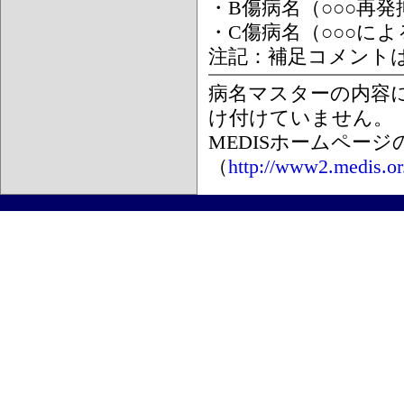
・B傷病名（○○○再
・C傷病名（○○○に
注記：補足コメント
病名マスターの内容
け付けていません。
MEDISホームペー
（
http://www2.medis.or