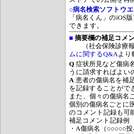
○病名検索ソフトウエア
「病名くん」のiOS版
できます。
■
摘要欄の補足コメ
（社会保険診療報
ムに関するQ&A
より
Q
症状所見など傷病
うに請求すればよい
A
患者の傷病名を補
を記録することがで
また、個々の傷病名
個別の傷病名ごとに
のコメント記録も可
補足コメント記録例
・A傷病名（○○○○○