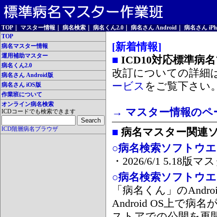
TOP
｜
マスター情報
｜
病名検索
｜
病名くん2.0
｜
病名さん Android
｜
病名さん iPh
TOP
[新着情報]
病名マスター情報
運用補助マスター
■
ICD10対応標準病
病名くん2.0
改訂についての詳細
病名さん Android版
ービス
をご覧下さい
病名さん iOS版
作業班について
オンライン病名検索
→ マスター情報のペ
ICDコードでも検索できます
ICD階層病名ブラウザ
■
病名マスター関連
○病名検索ソフトウエア
・2026/6/1 5.1
○病名検索ソフトウエア 
「病名くん」のAnd
Android OS上で
ストアでの公開を再開しま