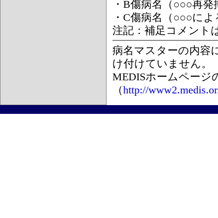
・B傷病名（○○○再
・C傷病名（○○○に
注記：補足コメント
病名マスターの内容
け付けていません。
MEDISホームペー
（
http://www2.medis.or