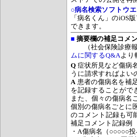
○病名検索ソフトウエア
「病名くん」のiOS版
できます。
■
摘要欄の補足コメ
（社会保険診療報
ムに関するQ&A
より
Q
症状所見など傷病
うに請求すればよい
A
患者の傷病名を補
を記録することがで
また、個々の傷病名
個別の傷病名ごとに
のコメント記録も可
補足コメント記録例
・A傷病名（○○○○○