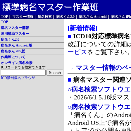
TOP
｜
マスター情報
｜
病名検索
｜
病名くん2.0
｜
病名さん Android
｜
病名さん iPh
TOP
[新着情報]
病名マスター情報
運用補助マスター
■
ICD10対応標準病
病名くん2.0
改訂についての詳細
病名さん Android版
ービス
をご覧下さい
病名さん iOS版
作業班について
オンライン病名検索
→ マスター情報のペ
ICDコードでも検索できます
ICD階層病名ブラウザ
■
病名マスター関連
○病名検索ソフトウエア
・2026/6/1 5.1
○病名検索ソフトウエア 
「病名くん」のAnd
Android OS上で
ストアでの公開を再開しま