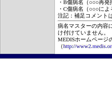
・B傷病名（○○○再
・C傷病名（○○○に
注記：補足コメント
病名マスターの内容
け付けていません。
MEDISホームペー
（
http://www2.medis.or