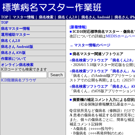
TOP
｜
マスター情報
｜
病名検索
｜
病名くん2.0
｜
病名さん Android
｜
病名さん iPh
TOP
[新着情報]
病名マスター情報
■
ICD10対応標準病名マスター・傷病名マ
運用補助マスター
改訂についての詳細は
MEDISホームペ
病名くん2.0
→ マスター情報のページ
病名さん Android版
病名さん iOS版
■
病名マスター関連ソフトウエア
作業班について
○病名検索ソフトウエア 「病名くん2.0」
オンライン病名検索
・2026/6/1 5.18版マスター対応版を公
ICDコードでも検索できます
○病名検索ソフトウエア 「病名さん」 And
「病名くん」のAndroid版アプリケーシ
ICD階層病名ブラウザ
ストアでの公開を再開しました（2025/7/
○病名検索ソフトウエア 「病名さん」 iO
「病名くん」のiOS版アプリケーションです
■
摘要欄の補足コメント入力による症状
（社会保険診療報酬支払基金ホーム
Q
症状所見など傷病名（修飾語）だけで
A
患者の傷病名を補足する症状所見等に
また、個々の傷病名ごとに、簡単な補足
補足コメント記録例
・A傷病名（○○○○○投与中）
・B傷病名（○○○再発抑制のため）