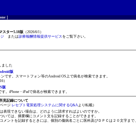
one
｜
スター5.18版
（2026/6/1）
ージ
または
診療報酬情報提供サービス
をご覧下さい。
開しました
roid版
ョンです。スマートフォン等のAndroid OS上で病名が検索できます。
16）
S版
。iPhone・iPadで病名が検索できます。
所見記録について
ページ
レセプト電算処理システムに関するQ&A
より転載）
は表現できない場合は、どのように請求すればよいのですか。
ついては、摘要欄にコメント文を記録することができます。
コメントを記録するときには、個別の傷病名ごとに医科及びＤＰＣは２０文字まで