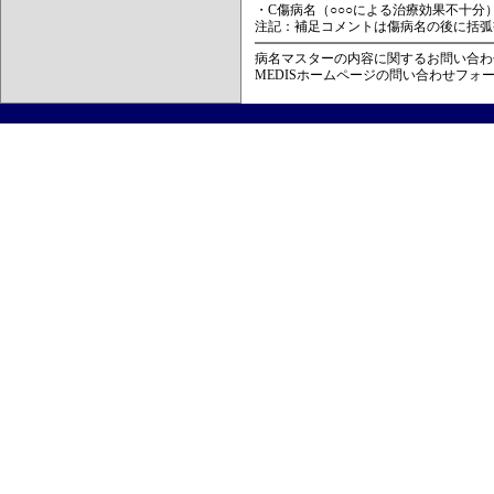
・C傷病名（○○○による治療効果不十分
注記：補足コメントは傷病名の後に括弧
病名マスターの内容に関するお問い合わ
MEDISホームページの問い合わせフォ