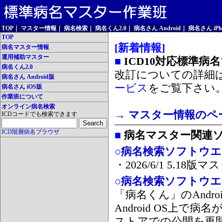
TOP
｜
マスター情報
｜
病名検索
｜
病名くん2.0
｜
病名さん Android
｜
病名さん iPh
TOP
[新着情報]
病名マスター情報
運用補助マスター
■
ICD10対応標準病
病名くん2.0
改訂についての詳細
病名さん Android版
ービス
をご覧下さい
病名さん iOS版
作業班について
オンライン病名検索
→ マスター情報のペ
ICDコードでも検索できます
ICD階層病名ブラウザ
■
病名マスター関連
○病名検索ソフトウエア
・2026/6/1 5.1
○病名検索ソフトウエア 
「病名くん」のAnd
Android OS上で
ストアでの公開を再開しま