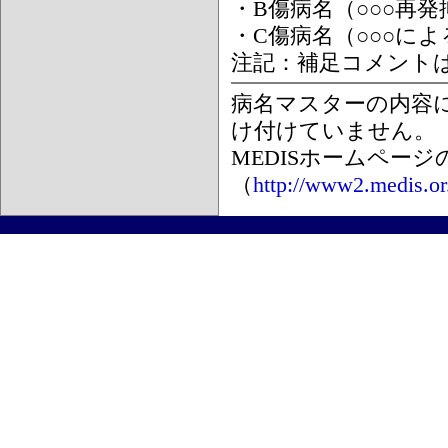
・B傷病名（○○○再
・C傷病名（○○○に
注記：補足コメント
病名マスターの内容
け付けていません。
MEDISホームペー
（
http://www2.medis.or