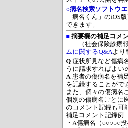
○病名検索ソフトウエア
「病名くん」のiOS版
できます。
■
摘要欄の補足コメ
（社会保険診療報
ムに関するQ&A
より
Q
症状所見など傷病
うに請求すればよい
A
患者の傷病名を補
を記録することがで
また、個々の傷病名
個別の傷病名ごとに
のコメント記録も可
補足コメント記録例
・A傷病名（○○○○○