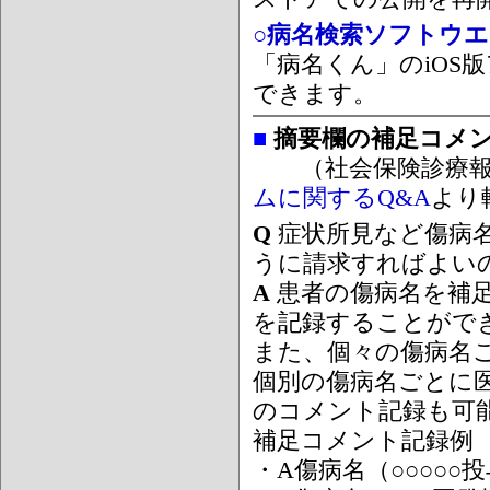
○病名検索ソフトウエア
「病名くん」のiOS版
できます。
■
摘要欄の補足コメ
（社会保険診療報
ムに関するQ&A
より
Q
症状所見など傷病
うに請求すればよい
A
患者の傷病名を補
を記録することがで
また、個々の傷病名
個別の傷病名ごとに
のコメント記録も可
補足コメント記録例
・A傷病名（○○○○○