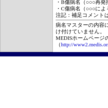
・B傷病名（○○○再
・C傷病名（○○○に
注記：補足コメント
病名マスターの内容
け付けていません。
MEDISホームペー
（
http://www2.medis.or