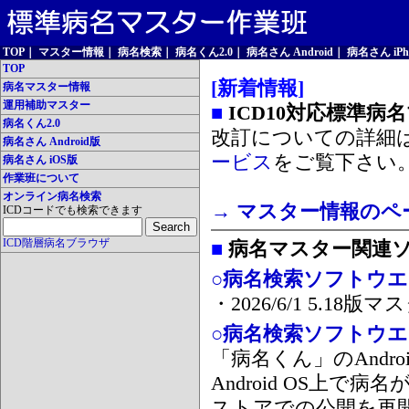
TOP
｜
マスター情報
｜
病名検索
｜
病名くん2.0
｜
病名さん Android
｜
病名さん iPh
TOP
[新着情報]
病名マスター情報
運用補助マスター
■
ICD10対応標準病
病名くん2.0
改訂についての詳細
病名さん Android版
ービス
をご覧下さい
病名さん iOS版
作業班について
オンライン病名検索
→ マスター情報のペ
ICDコードでも検索できます
ICD階層病名ブラウザ
■
病名マスター関連
○病名検索ソフトウエア
・2026/6/1 5.1
○病名検索ソフトウエア 
「病名くん」のAnd
Android OS上で
ストアでの公開を再開しま