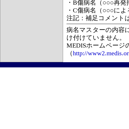
・B傷病名（○○○再
・C傷病名（○○○に
注記：補足コメント
病名マスターの内容
け付けていません。
MEDISホームペー
（
http://www2.medis.or