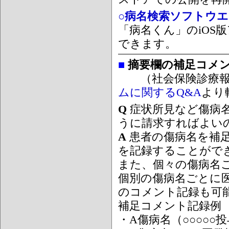
○病名検索ソフトウエア
「病名くん」のiOS版
できます。
■
摘要欄の補足コメ
（社会保険診療報
ムに関するQ&A
より
Q
症状所見など傷病
うに請求すればよい
A
患者の傷病名を補
を記録することがで
また、個々の傷病名
個別の傷病名ごとに
のコメント記録も可
補足コメント記録例
・A傷病名（○○○○○