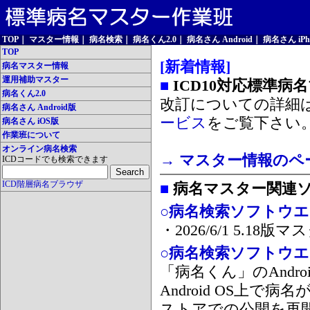
TOP
｜
マスター情報
｜
病名検索
｜
病名くん2.0
｜
病名さん Android
｜
病名さん iPh
TOP
[新着情報]
病名マスター情報
運用補助マスター
■
ICD10対応標準病
病名くん2.0
改訂についての詳細
病名さん Android版
ービス
をご覧下さい
病名さん iOS版
作業班について
オンライン病名検索
→ マスター情報のペ
ICDコードでも検索できます
ICD階層病名ブラウザ
■
病名マスター関連
○病名検索ソフトウエア
・2026/6/1 5.1
○病名検索ソフトウエア 
「病名くん」のAnd
Android OS上で
ストアでの公開を再開しま