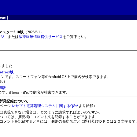
one
｜
スター5.18版
（2026/6/1）
ージ
または
診療報酬情報提供サービス
をご覧下さい。
開しました
roid版
ョンです。スマートフォン等のAndroid OS上で病名が検索できます。
16）
S版
。iPhone・iPadで病名が検索できます。
所見記録について
ページ
レセプト電算処理システムに関するQ&A
より転載）
は表現できない場合は、どのように請求すればよいのですか。
ついては、摘要欄にコメント文を記録することができます。
コメントを記録するときには、個別の傷病名ごとに医科及びＤＰＣは２０文字まで