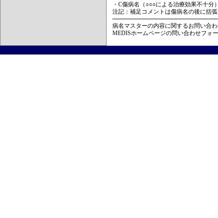
・C傷病名（○○○による治療効果不十分
注記：補足コメントは傷病名の後に括弧
病名マスターの内容に関するお問い合わ
MEDISホームページの問い合わせフォ