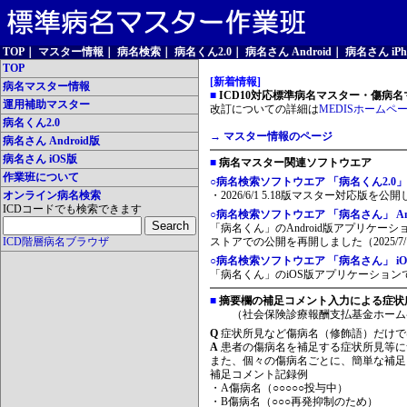
TOP
｜
マスター情報
｜
病名検索
｜
病名くん2.0
｜
病名さん Android
｜
病名さん iPh
TOP
[新着情報]
病名マスター情報
■
ICD10対応標準病名マスター・傷病名マ
運用補助マスター
改訂についての詳細は
MEDISホームペ
病名くん2.0
→ マスター情報のページ
病名さん Android版
病名さん iOS版
■
病名マスター関連ソフトウエア
作業班について
○病名検索ソフトウエア 「病名くん2.0」
オンライン病名検索
・2026/6/1 5.18版マスター対応版を公
ICDコードでも検索できます
○病名検索ソフトウエア 「病名さん」 And
「病名くん」のAndroid版アプリケーシ
ICD階層病名ブラウザ
ストアでの公開を再開しました（2025/7/
○病名検索ソフトウエア 「病名さん」 iO
「病名くん」のiOS版アプリケーションです
■
摘要欄の補足コメント入力による症状
（社会保険診療報酬支払基金ホーム
Q
症状所見など傷病名（修飾語）だけで
A
患者の傷病名を補足する症状所見等に
また、個々の傷病名ごとに、簡単な補足
補足コメント記録例
・A傷病名（○○○○○投与中）
・B傷病名（○○○再発抑制のため）