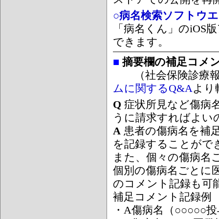
○病名検索ソフトウエア
「病名くん」のiOS版
できます。
■
摘要欄の補足コメ
（社会保険診療報
ムに関するQ&A
より
Q
症状所見など傷病
うに請求すればよい
A
患者の傷病名を補
を記録することがで
また、個々の傷病名
個別の傷病名ごとに
のコメント記録も可
補足コメント記録例
・A傷病名（○○○○○