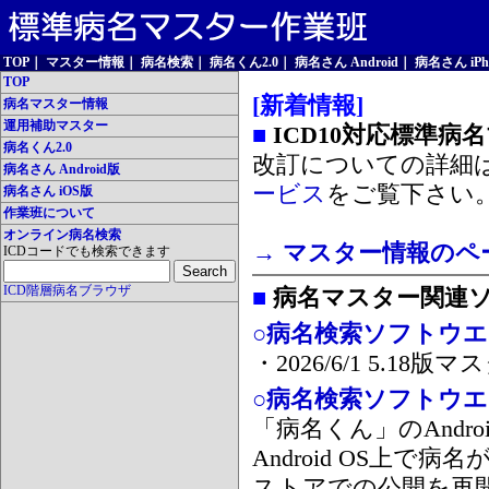
TOP
｜
マスター情報
｜
病名検索
｜
病名くん2.0
｜
病名さん Android
｜
病名さん iPh
TOP
[新着情報]
病名マスター情報
運用補助マスター
■
ICD10対応標準病
病名くん2.0
改訂についての詳細
病名さん Android版
ービス
をご覧下さい
病名さん iOS版
作業班について
オンライン病名検索
→ マスター情報のペ
ICDコードでも検索できます
ICD階層病名ブラウザ
■
病名マスター関連
○病名検索ソフトウエア
・2026/6/1 5.1
○病名検索ソフトウエア 
「病名くん」のAnd
Android OS上で
ストアでの公開を再開しま