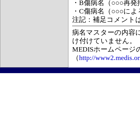
・B傷病名（○○○再
・C傷病名（○○○に
注記：補足コメント
病名マスターの内容
け付けていません。
MEDISホームペー
（
http://www2.medis.or