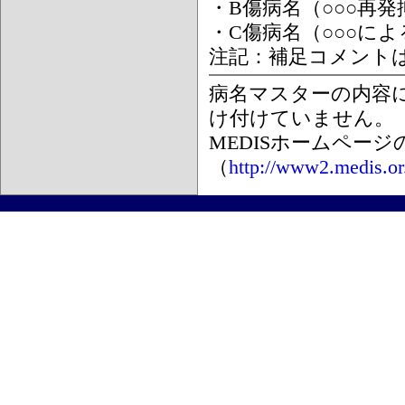
・B傷病名（○○○再
・C傷病名（○○○に
注記：補足コメント
病名マスターの内容
け付けていません。
MEDISホームペー
（
http://www2.medis.or