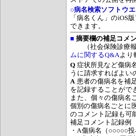
○病名検索ソフトウエア
「病名くん」のiOS版
できます。
■
摘要欄の補足コメ
（社会保険診療報
ムに関するQ&A
より
Q
症状所見など傷病
うに請求すればよい
A
患者の傷病名を補
を記録することがで
また、個々の傷病名
個別の傷病名ごとに
のコメント記録も可
補足コメント記録例
・A傷病名（○○○○○