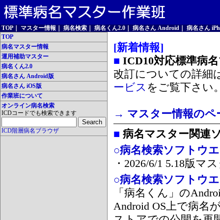
TOP
｜
マスター情報
｜
病名検索
｜
病名くん2.0
｜
病名さん Android
｜
病名さん iPh
TOP
[新着情報]
病名マスター情報
運用補助マスター
■
ICD10対応標準病
病名くん2.0
改訂についての詳細
病名さん Android版
ービス
をご覧下さい
病名さん iOS版
作業班について
オンライン病名検索
→ マスター情報のペ
ICDコードでも検索できます
ICD階層病名ブラウザ
■
病名マスター関連
○病名検索ソフトウエア
・2026/6/1 5.1
○病名検索ソフトウエア 
「病名くん」のAnd
Android OS上で
ストアでの公開を再開しま