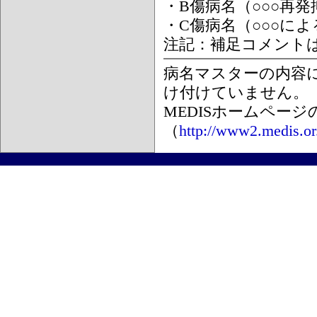
・B傷病名（○○○再
・C傷病名（○○○に
注記：補足コメント
病名マスターの内容
け付けていません。
MEDISホームペー
（
http://www2.medis.or