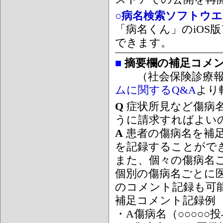
○病名検索ソフトウエア
「病名くん」のiOS版
できます。
■
摘要欄の補足コメ
（社会保険診療報
ムに関するQ&A
より
Q
症状所見など傷病
うに請求すればよい
A
患者の傷病名を補
を記録することがで
また、個々の傷病名
個別の傷病名ごとに
のコメント記録も可
補足コメント記録例
・A傷病名（○○○○○