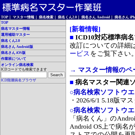
TOP
｜
マスター情報
｜
病名検索
｜
病名くん2.0
｜
病名さん Android
｜
病名さん iPh
TOP
[新着情報]
病名マスター情報
運用補助マスター
■
ICD10対応標準病
病名くん2.0
改訂についての詳細
病名さん Android版
ービス
をご覧下さい
病名さん iOS版
作業班について
オンライン病名検索
→ マスター情報のペ
ICDコードでも検索できます
ICD階層病名ブラウザ
■
病名マスター関連
○病名検索ソフトウエア
・2026/6/1 5.1
○病名検索ソフトウエア 
「病名くん」のAnd
Android OS上で
ストアでの公開を再開しま