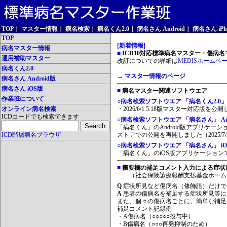
TOP
｜
マスター情報
｜
病名検索
｜
病名くん2.0
｜
病名さん Android
｜
病名さん iPh
TOP
[新着情報]
病名マスター情報
■
ICD10対応標準病名マスター・傷病名マ
運用補助マスター
改訂についての詳細は
MEDISホームペ
病名くん2.0
→ マスター情報のページ
病名さん Android版
病名さん iOS版
■
病名マスター関連ソフトウエア
作業班について
○病名検索ソフトウエア 「病名くん2.0」
オンライン病名検索
・2026/6/1 5.18版マスター対応版を公
ICDコードでも検索できます
○病名検索ソフトウエア 「病名さん」 And
「病名くん」のAndroid版アプリケーシ
ICD階層病名ブラウザ
ストアでの公開を再開しました（2025/7/
○病名検索ソフトウエア 「病名さん」 iO
「病名くん」のiOS版アプリケーションです
■
摘要欄の補足コメント入力による症状
（社会保険診療報酬支払基金ホーム
Q
症状所見など傷病名（修飾語）だけで
A
患者の傷病名を補足する症状所見等に
また、個々の傷病名ごとに、簡単な補足
補足コメント記録例
・A傷病名（○○○○○投与中）
・B傷病名（○○○再発抑制のため）