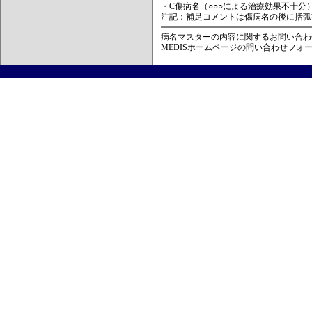
・C傷病名（○○○による治療効果不十分
注記：補足コメントは傷病名の後に括弧
病名マスターの内容に関するお問い合わ
MEDISホームページの問い合わせフォ