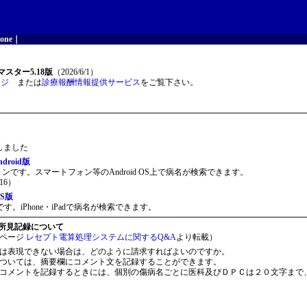
one
｜
スター5.18版
（2026/6/1）
ージ
または
診療報酬情報提供サービス
をご覧下さい。
開しました
roid版
ョンです。スマートフォン等のAndroid OS上で病名が検索できます。
16）
S版
。iPhone・iPadで病名が検索できます。
所見記録について
ページ
レセプト電算処理システムに関するQ&A
より転載）
は表現できない場合は、どのように請求すればよいのですか。
ついては、摘要欄にコメント文を記録することができます。
コメントを記録するときには、個別の傷病名ごとに医科及びＤＰＣは２０文字まで