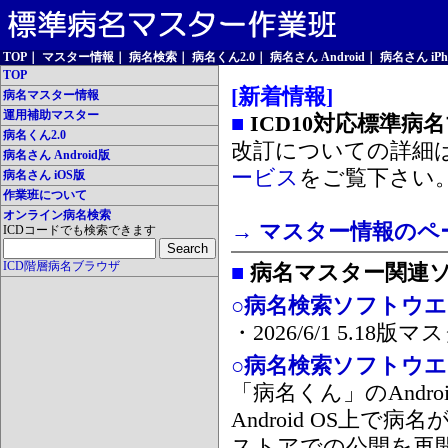
TOP
｜
マスター情報
｜
病名検索
｜
病名くん2.0
｜
病名さん Android
｜
病名さん iPh
TOP
[新着情報]
病名マスター情報
運用補助マスター
■
ICD10対応標準病
病名くん2.0
改訂についての詳細
病名さん Android版
ービス
をご覧下さい
病名さん iOS版
作業班について
オンライン病名検索
→ マスター情報のペ
ICDコードでも検索できます
ICD階層病名ブラウザ
■
病名マスター関連
○病名検索ソフトウエア
・2026/6/1 5.1
○病名検索ソフトウエア 
「病名くん」のAnd
Android OS上で
ストアでの公開を再開しま