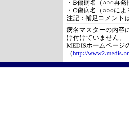
・B傷病名（○○○再
・C傷病名（○○○に
注記：補足コメント
病名マスターの内容
け付けていません。
MEDISホームペー
（
http://www2.medis.or