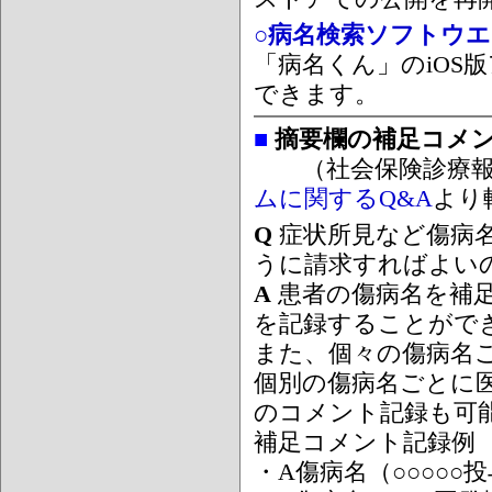
○病名検索ソフトウエア
「病名くん」のiOS版
できます。
■
摘要欄の補足コメ
（社会保険診療報
ムに関するQ&A
より
Q
症状所見など傷病
うに請求すればよい
A
患者の傷病名を補
を記録することがで
また、個々の傷病名
個別の傷病名ごとに
のコメント記録も可
補足コメント記録例
・A傷病名（○○○○○