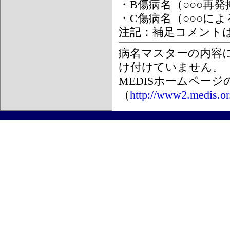
・B傷病名（○○○再
・C傷病名（○○○に
注記：補足コメント
病名マスターの内容
け付けていません。
MEDISホームペー
（
http://www2.medis.or