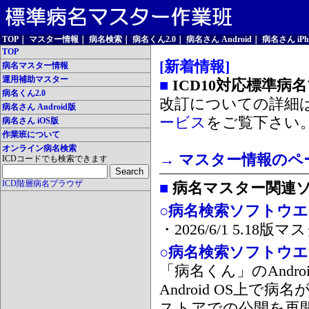
TOP
｜
マスター情報
｜
病名検索
｜
病名くん2.0
｜
病名さん Android
｜
病名さん iPh
TOP
[新着情報]
病名マスター情報
運用補助マスター
■
ICD10対応標準病
病名くん2.0
改訂についての詳細
病名さん Android版
ービス
をご覧下さい
病名さん iOS版
作業班について
オンライン病名検索
→ マスター情報のペ
ICDコードでも検索できます
ICD階層病名ブラウザ
■
病名マスター関連
○病名検索ソフトウエア
・2026/6/1 5.1
○病名検索ソフトウエア 
「病名くん」のAnd
Android OS上で
ストアでの公開を再開しま