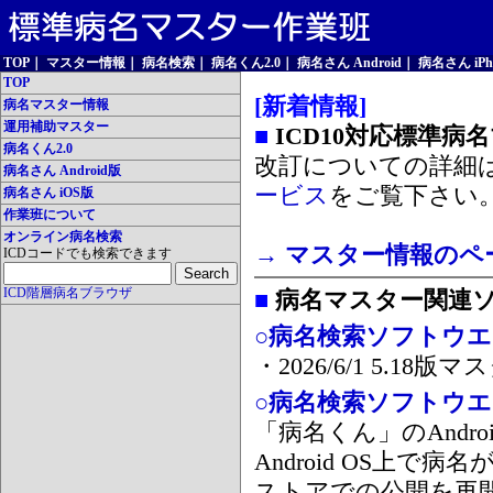
TOP
｜
マスター情報
｜
病名検索
｜
病名くん2.0
｜
病名さん Android
｜
病名さん iPh
TOP
[新着情報]
病名マスター情報
運用補助マスター
■
ICD10対応標準病
病名くん2.0
改訂についての詳細
病名さん Android版
ービス
をご覧下さい
病名さん iOS版
作業班について
オンライン病名検索
→ マスター情報のペ
ICDコードでも検索できます
ICD階層病名ブラウザ
■
病名マスター関連
○病名検索ソフトウエア
・2026/6/1 5.1
○病名検索ソフトウエア 
「病名くん」のAnd
Android OS上で
ストアでの公開を再開しま