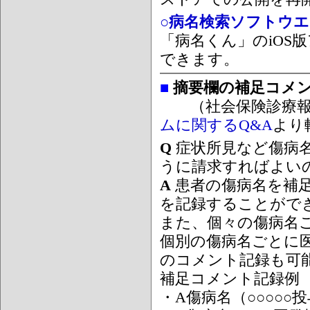
○病名検索ソフトウエア
「病名くん」のiOS版
できます。
■
摘要欄の補足コメ
（社会保険診療報
ムに関するQ&A
より
Q
症状所見など傷病
うに請求すればよい
A
患者の傷病名を補
を記録することがで
また、個々の傷病名
個別の傷病名ごとに
のコメント記録も可
補足コメント記録例
・A傷病名（○○○○○