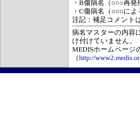
・B傷病名（○○○再
・C傷病名（○○○に
注記：補足コメント
病名マスターの内容
け付けていません。
MEDISホームペー
（
http://www2.medis.or