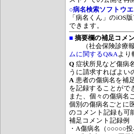
○病名検索ソフトウエア
「病名くん」のiOS版
できます。
■
摘要欄の補足コメ
（社会保険診療報
ムに関するQ&A
より
Q
症状所見など傷病
うに請求すればよい
A
患者の傷病名を補
を記録することがで
また、個々の傷病名
個別の傷病名ごとに
のコメント記録も可
補足コメント記録例
・A傷病名（○○○○○