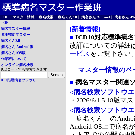
TOP
｜
マスター情報
｜
病名検索
｜
病名くん2.0
｜
病名さん Android
｜
病名さん iPh
TOP
[新着情報]
病名マスター情報
運用補助マスター
■
ICD10対応標準病
病名くん2.0
改訂についての詳細
病名さん Android版
ービス
をご覧下さい
病名さん iOS版
作業班について
オンライン病名検索
→ マスター情報のペ
ICDコードでも検索できます
ICD階層病名ブラウザ
■
病名マスター関連
○病名検索ソフトウエア
・2026/6/1 5.1
○病名検索ソフトウエア 
「病名くん」のAnd
Android OS上で
ストアでの公開を再開しま