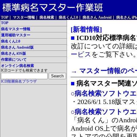
TOP
｜
マスター情報
｜
病名検索
｜
病名くん2.0
｜
病名さん Android
｜
病名さん iPh
TOP
[新着情報]
病名マスター情報
運用補助マスター
■
ICD10対応標準病
病名くん2.0
改訂についての詳細
病名さん Android版
ービス
をご覧下さい
病名さん iOS版
作業班について
オンライン病名検索
→ マスター情報のペ
ICDコードでも検索できます
ICD階層病名ブラウザ
■
病名マスター関連
○病名検索ソフトウエア
・2026/6/1 5.1
○病名検索ソフトウエア 
「病名くん」のAnd
Android OS上で
ストアでの公開を再開しま