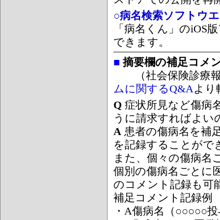
○病名検索ソフトウエア
「病名くん」のiOS版
できます。
■
摘要欄の補足コメ
（社会保険診療報
ムに関するQ&A
より
Q
症状所見など傷病
うに請求すればよい
A
患者の傷病名を補
を記録することがで
また、個々の傷病名
個別の傷病名ごとに
のコメント記録も可
補足コメント記録例
・A傷病名（○○○○○