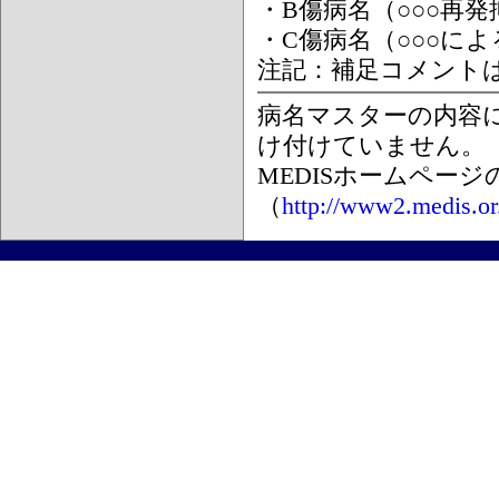
・B傷病名（○○○再
・C傷病名（○○○に
注記：補足コメント
病名マスターの内容
け付けていません。
MEDISホームペー
（
http://www2.medis.or