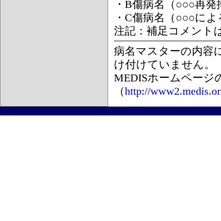
・B傷病名（○○○再
・C傷病名（○○○に
注記：補足コメント
病名マスターの内容
け付けていません。
MEDISホームペー
（
http://www2.medis.or