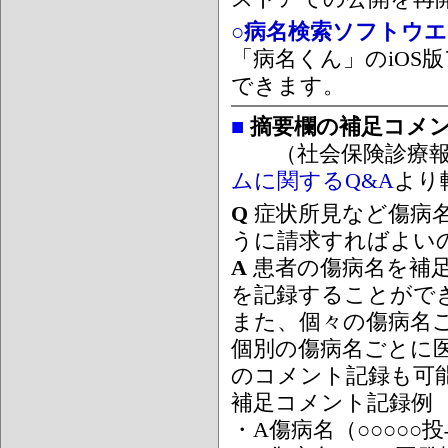
○病名検索ソフトウエア
「病名くん」のiOS版
できます。
■
摘要欄の補足コメ
（社会保険診療報
ムに関するQ&A
より
Q
症状所見など傷病
うに請求すればよい
A
患者の傷病名を補
を記録することがで
また、個々の傷病名
個別の傷病名ごとに
のコメント記録も可
補足コメント記録例
・A傷病名（○○○○○