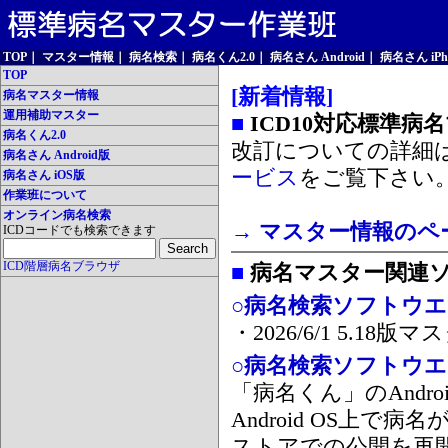
TOP
｜
マスター情報
｜
病名検索
｜
病名くん2.0
｜
病名さん Android
｜
病名さん iPh
TOP
[新着情報]
病名マスター情報
運用補助マスター
■
ICD10対応標準病
病名くん2.0
改訂についての詳細
病名さん Android版
ービス
をご覧下さい
病名さん iOS版
作業班について
オンライン病名検索
→ マスター情報のペ
ICDコードでも検索できます
ICD階層病名ブラウザ
■
病名マスター関連
○病名検索ソフトウエア
・2026/6/1 5.1
○病名検索ソフトウエア 
「病名くん」のAnd
Android OS上で
ストアでの公開を再開しま