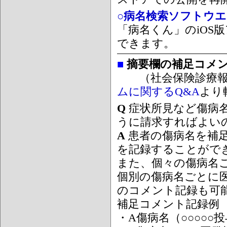
○病名検索ソフトウエア
「病名くん」のiOS版
できます。
■
摘要欄の補足コメ
（社会保険診療報
ムに関するQ&A
より
Q
症状所見など傷病
うに請求すればよい
A
患者の傷病名を補
を記録することがで
また、個々の傷病名
個別の傷病名ごとに
のコメント記録も可
補足コメント記録例
・A傷病名（○○○○○