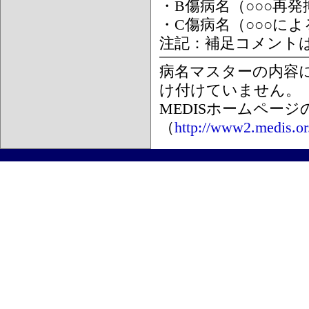
・B傷病名（○○○再
・C傷病名（○○○に
注記：補足コメント
病名マスターの内容
け付けていません。
MEDISホームペー
（
http://www2.medis.or