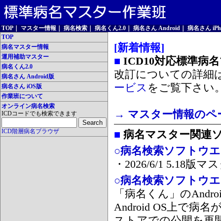
TOP
｜
マスター情報
｜
病名検索
｜
病名くん2.0
｜
病名さん Android
｜
病名さん iPh
TOP
[新着情報]
病名マスター情報
運用補助マスター
■
ICD10対応標準病
病名くん2.0
改訂についての詳細
病名さん Android版
ービス
をご覧下さい
病名さん iOS版
作業班について
オンライン病名検索
→ マスター情報のペ
ICDコードでも検索できます
ICD階層病名ブラウザ
■
病名マスター関連
○病名検索ソフトウエア
・2026/6/1 5.1
○病名検索ソフトウエア 
「病名くん」のAnd
Android OS上で
ストアでの公開を再開しま