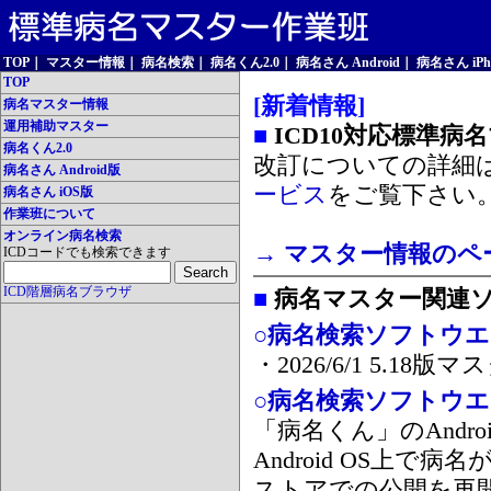
TOP
｜
マスター情報
｜
病名検索
｜
病名くん2.0
｜
病名さん Android
｜
病名さん iPh
TOP
[新着情報]
病名マスター情報
運用補助マスター
■
ICD10対応標準病
病名くん2.0
改訂についての詳細
病名さん Android版
ービス
をご覧下さい
病名さん iOS版
作業班について
オンライン病名検索
→ マスター情報のペ
ICDコードでも検索できます
ICD階層病名ブラウザ
■
病名マスター関連
○病名検索ソフトウエア
・2026/6/1 5.1
○病名検索ソフトウエア 
「病名くん」のAnd
Android OS上で
ストアでの公開を再開しま