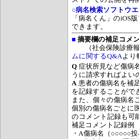
○病名検索ソフトウエア
「病名くん」のiOS版
できます。
■
摘要欄の補足コメ
（社会保険診療報
ムに関するQ&A
より
Q
症状所見など傷病
うに請求すればよい
A
患者の傷病名を補
を記録することがで
また、個々の傷病名
個別の傷病名ごとに
のコメント記録も可
補足コメント記録例
・A傷病名（○○○○○