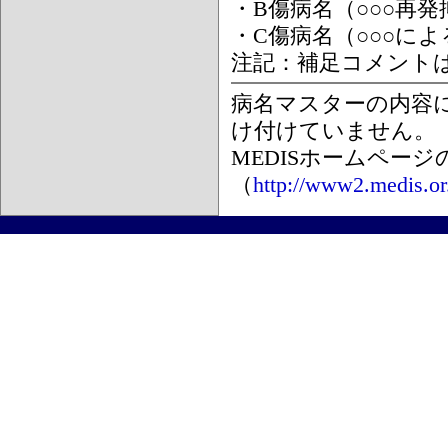
・B傷病名（○○○再
・C傷病名（○○○に
注記：補足コメント
病名マスターの内容
け付けていません。
MEDISホームペー
（
http://www2.medis.or